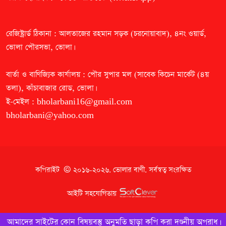
রেজিষ্ট্রার্ড ঠিকানা : আলতাজের রহমান সড়ক (চরনোয়াবাদ), ৪নং ওয়ার্ড,
ভোলা পৌরসভা, ভোলা।
বার্তা ও বাণিজ্যিক কার্যালয় : পৌর সুপার মল (সাবেক কিচেন মার্কেট (৪য়
তলা), কাঁচাবাজার রোড, ভোলা।
ই-মেইল :
bholarbani16@gmail.com
bholarbani@yahoo.com
কপিরাইট © ২০১৬-২০২৬.
ভোলার বাণী
. সর্বস্বত্ব সংরক্ষিত
আইটি সহযোগিতায়
আমাদের সাইটের কোন বিষয়বস্তু অনুমতি ছাড়া কপি করা দণ্ডনীয় অপরাধ।