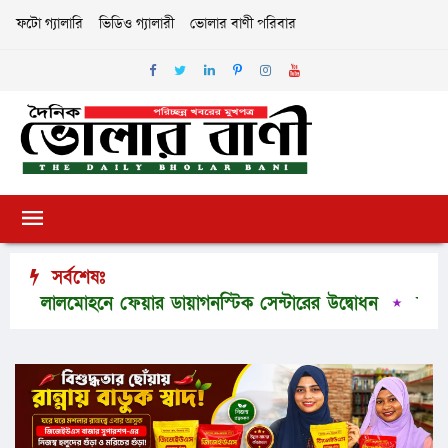
ফটো গ্যালারি
ভিডিও গ্যালারী
ভোলার বাণী পরিবার
সর্বশেষঃ
লালমোহনে ফেয়ার ডায়াগনস্টিক সেন্টারের উদ্বোধন
চরফ্যাশন