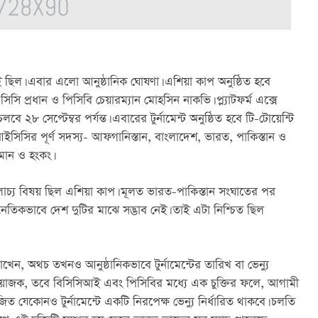
ছিল। এবার এলো আনুষ্ঠানিক ঘোষণা। এশিয়া কাপ অনুষ্ঠিত হবে 
 প্রধান ও পিসিবি চেয়ারম্যান মোহসিন নাকভি। প্ল্যাটফর্ম এক্সে 
চলবে ২৮ সেপ্টেম্বর পর্যন্ত। এবারের টুর্নামেন্ট অনুষ্ঠিত হবে টি-টোয়েন্টি 
সিসির পূর্ণ সদস্য- আফগানিস্তান, বাংলাদেশ, ভারত, পাকিস্তান ও 
ওমান ও হংকং।
োচ্য বিষয় ছিল এশিয়া কাপ। মূলত ভারত-পাকিস্তান সংঘাতের পর 
জনৈতিকভাবে দেশ দুটির মাঝে সদ্ভাব নেই। তাই এটা নিশ্চিত ছিল 
েন, অথচ তখনও আনুষ্ঠানিকভাবে টুর্নামেন্টের তারিখ বা ভেন্যু 
 আয়োজক, তবে বিসিসিআই এবং পিসিবির মধ্যে এক চুক্তির ফলে, আগামী 
ত যেকোনও টুর্নামেন্টে একটি নিরপেক্ষ ভেন্যু নির্ধারিত থাকবে। চলতি 