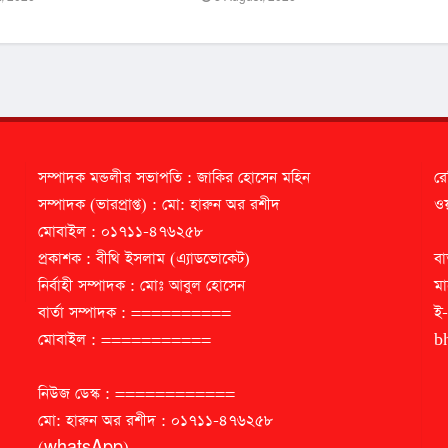
সম্পাদক মন্ডলীর সভাপতি : জাকির হোসেন মহিন
রে
সম্পাদক (ভারপ্রাপ্ত) : মো: হারুন অর রশীদ
ওয়
মোবাইল : ০১৭১১-৪৭৬২৫৮
প্রকাশক : বীথি ইসলাম (এ্যাডভোকেট)
বা
নির্বাহী সম্পাদক : মোঃ আবুল হোসেন
মা
বার্তা সম্পাদক : ==========
ই
মোবাইল : ===========
b
নিউজ ডেস্ক : ============
মো: হারুন অর রশীদ : ০১৭১১-৪৭৬২৫৮
(whatsApp)