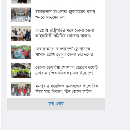
চরফ্যাশনে মাওলানা জুবায়েরের বয়ান
শুনতে মানুষের ঢল
ভারপ্রাপ্ত রাষ্ট্রপতির সঙ্গে ভোলা জেলা
আইনজীবী সমিতির সৌজন্য সাক্ষাৎ
‘সবার আগে বাংলাদেশ’ স্লোগানকে
সামনে রেখে ভোলা জেলা ছাত্রদলের
বৃক্ষরোপণ কর্মসূচি
ভোলা ভেদুরিয়া সোশ্যাল ডেভেলপমেন্ট
ফোরাম (ভিএসডিএফ)-এর উদ্যোগে
বৃক্ষরোপণ কর্মসূচি পালন
মনপুরায় সংরক্ষিত বনাঞ্চলের খালে বিষ
দিয়ে মাছ শিকার, তিন জেলে আটক,
জেল হাজতে প্রেরণ
সব খবর