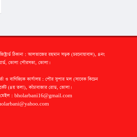
জিষ্ট্রার্ড ঠিকানা : আলতাজের রহমান সড়ক (চরনোয়াবাদ), ৪নং
ার্ড, ভোলা পৌরসভা, ভোলা।
র্তা ও বাণিজ্যিক কার্যালয় : পৌর সুপার মল (সাবেক কিচেন
র্কেট (৪য় তলা), কাঁচাবাজার রোড, ভোলা।
-মেইল :
bholarbani16@gmail.com
holarbani@yahoo.com