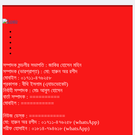
সম্পাদক মন্ডলীর সভাপতি : জাকির হোসেন মহিন
সম্পাদক (ভারপ্রাপ্ত) : মো: হারুন অর রশীদ
মোবাইল : ০১৭১১-৪৭৬২৫৮
প্রকাশক : বীথি ইসলাম (এ্যাডভোকেট)
নির্বাহী সম্পাদক : মোঃ আবুল হোসেন
বার্তা সম্পাদক : ==========
মোবাইল : ===========
নিউজ ডেস্ক : ============
মো: হারুন অর রশীদ : ০১৭১১-৪৭৬২৫৮ (whatsApp)
শরীফ হোসাইন : ০১৮১৪-৭৯৪৬১৮ (whatsApp)