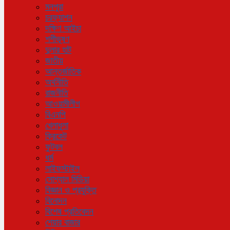
মনপুরা
চরফ্যাশন
দক্ষিণ আইচা
শশীভূষণ
দুলার হাট
জাতীয়
আন্তর্জাতিক
অর্থনীতি
রাজনীতি
আওয়ামীলীগ
বিএনপি
খেলাধুলা
ক্রিকেট
ফুটবল
ধর্ম
লাইফস্টাইল
সোশ্যাল মিডিয়া
বিজ্ঞান ও প্রযুক্তি
বিনোদন
বিশেষ প্রতিবেদন
শেয়ার বাজার