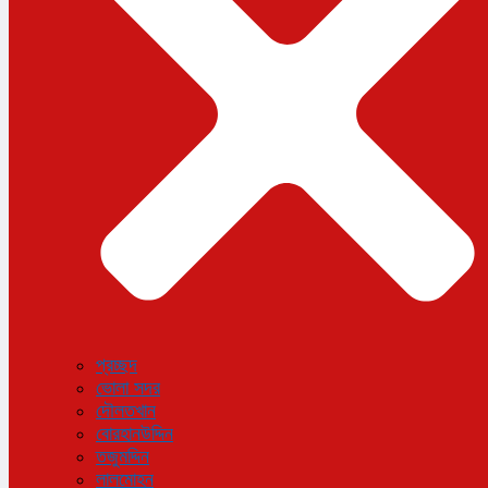
বিজ্ঞান ও প্রযুক্তি
আরও
বিনোদন
বিশেষ প্রতিবেদন
শেয়ার বাজার
বিচিত্র সংবাদ
সাক্ষাৎকার
সড়ক দুর্ঘটনা
অপরাধ
প্রচ্ছদ
ভোলা সদর
দৌলতখান
বোরহানউদ্দিন
তজুমদ্দিন
লালমোহন