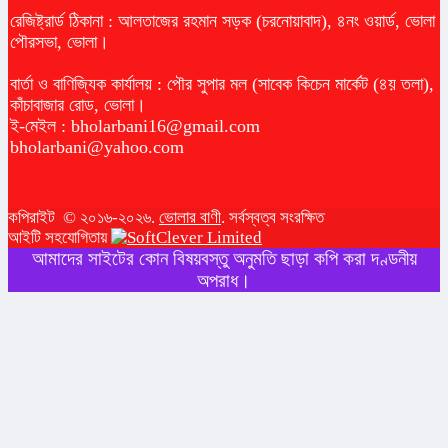
রেজিষ্ট্রার্ড ঠিকানা : আলতাজের রহমান সড়ক (চরনোয়াবাদ), ৪নং ওয়ার্ড, ভোলা
পৌরসভা, ভোলা।
বার্তা ও বাণিজ্যিক কার্যালয় : পৌর সুপার মল (সাবেক কিচেন মার্কেট (৪য় তলা),
কাঁচাবাজার রোড, ভোলা।
ই-মেইল :
bholarbani16@gmail.com
bholarbani@yahoo.com
কপিরাইট © ২০১৬-২০২৬.
ভোলার বাণী
. সর্বস্বত্ব সংরক্ষিত
আইটি সহযোগিতায়
আমাদের সাইটের কোন বিষয়বস্তু অনুমতি ছাড়া কপি করা দণ্ডনীয়
অপরাধ।