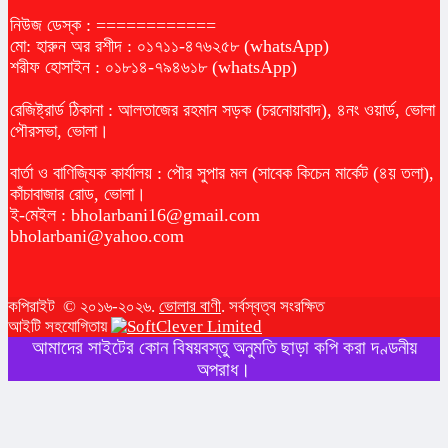
নিউজ ডেস্ক : ============
মো: হারুন অর রশীদ : ০১৭১১-৪৭৬২৫৮ (whatsApp)
শরীফ হোসাইন : ০১৮১৪-৭৯৪৬১৮ (whatsApp)
রেজিষ্ট্রার্ড ঠিকানা : আলতাজের রহমান সড়ক (চরনোয়াবাদ), ৪নং ওয়ার্ড, ভোলা
পৌরসভা, ভোলা।
বার্তা ও বাণিজ্যিক কার্যালয় : পৌর সুপার মল (সাবেক কিচেন মার্কেট (৪য় তলা),
কাঁচাবাজার রোড, ভোলা।
ই-মেইল :
bholarbani16@gmail.com
bholarbani@yahoo.com
কপিরাইট © ২০১৬-২০২৬.
ভোলার বাণী
. সর্বস্বত্ব সংরক্ষিত
আইটি সহযোগিতায়
আমাদের সাইটের কোন বিষয়বস্তু অনুমতি ছাড়া কপি করা দণ্ডনীয়
অপরাধ।