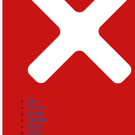
বিজ্ঞান ও প্রযুক্তি
আরও
বিনোদন
বিশেষ প্রতিবেদন
শেয়ার বাজার
বিচিত্র সংবাদ
সাক্ষাৎকার
সড়ক দুর্ঘটনা
অপরাধ
প্রচ্ছদ
ভোলা সদর
দৌলতখান
বোরহানউদ্দিন
তজুমদ্দিন
লালমোহন