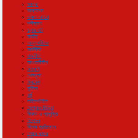
মনপুরা
চরফ্যাশন
দক্ষিণ আইচা
শশীভূষণ
দুলার হাট
জাতীয়
আন্তর্জাতিক
অর্থনীতি
রাজনীতি
আওয়ামীলীগ
বিএনপি
খেলাধুলা
ক্রিকেট
ফুটবল
ধর্ম
লাইফস্টাইল
সোশ্যাল মিডিয়া
বিজ্ঞান ও প্রযুক্তি
বিনোদন
বিশেষ প্রতিবেদন
শেয়ার বাজার