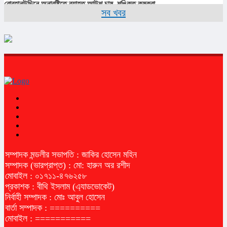
বোরহানউদ্দিনে অনাবৃষ্টিতে ব্যাহত আউশ চাষ, শঙ্কিত কৃষকরা
সব খবর
সম্পাদক মন্ডলীর সভাপতি : জাকির হোসেন মহিন
সম্পাদক (ভারপ্রাপ্ত) : মো: হারুন অর রশীদ
মোবাইল : ০১৭১১-৪৭৬২৫৮
প্রকাশক : বীথি ইসলাম (এ্যাডভোকেট)
নির্বাহী সম্পাদক : মোঃ আবুল হোসেন
বার্তা সম্পাদক : ==========
মোবাইল : ===========