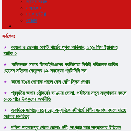
বিচিত্র সংবাদ
সাক্ষাৎকার
সড়ক দুর্ঘটনা
অপরাধ
সর্বশেষঃ
বরগুনা ও ভোলায় কোস্ট গার্ডের পৃথক অভিযান, ১২৯ পিস ইয়াবাসহ
আটক ২
পাকিস্তান সফরে জিজেইউএসের প্রতিষ্ঠাতা নির্বাহী পরিচালক জাকির
হোসেন মহিনের নেতৃত্বে ১৯ সদস্যের প্রতিনিধি দল
কালো রঙের পোশাক পরলে কেন বেশি স্লিম দেখায়
প্রকৃতির অপার সৌন্দর্যের ভাণ্ডার ভোলা, পর্যটনের নতুন সম্ভাবনায় বদলে
যেতে পারে উপকূলের অর্থনীতি
একদিকে জাগছে নতুন চর, অন্যদিকে নদীগর্ভে বিলীন জনপদ বদলে যাচ্ছে
ভোলার মানচিত্র
দক্ষিণ শাহবাজপুর থেকে ভোলা: নদী, সংগ্রাম আর সম্ভাবনার ইতিহাস