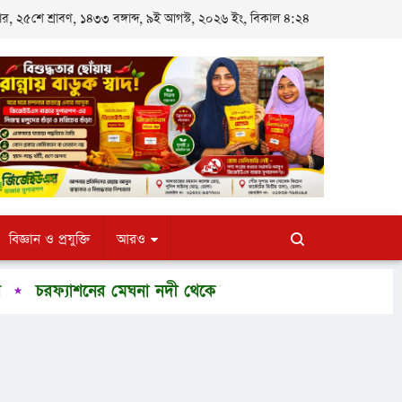
, ২৫শে শ্রাবণ, ১৪৩৩ বঙ্গাব্দ, ৯ই আগস্ট, ২০২৬ ইং, বিকাল ৪:২৪
বিজ্ঞান ও প্রযুক্তি
আরও
যাশনের মেঘনা নদী থেকে অর্ধগলিত নারীর মরদেহ উদ্ধার
মানব