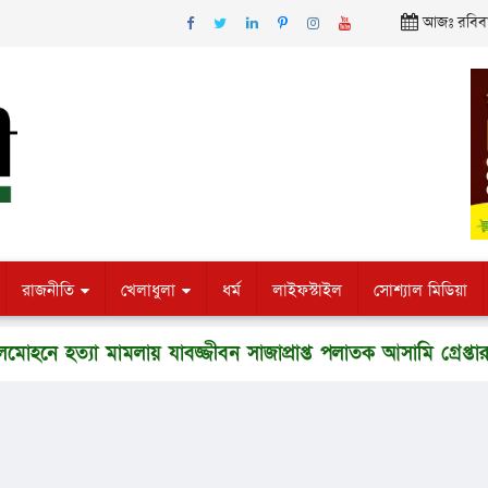
আজঃ রবিবার
রাজনীতি
খেলাধুলা
ধর্ম
লাইফস্টাইল
সোশ্যাল মিডিয়া
যা মামলায় যাবজ্জীবন সাজাপ্রাপ্ত পলাতক আসামি গ্রেপ্তার
চরফ্