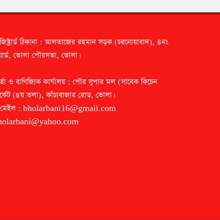
জিষ্ট্রার্ড ঠিকানা : আলতাজের রহমান সড়ক (চরনোয়াবাদ), ৪নং
ার্ড, ভোলা পৌরসভা, ভোলা।
র্তা ও বাণিজ্যিক কার্যালয় : পৌর সুপার মল (সাবেক কিচেন
র্কেট (৪য় তলা), কাঁচাবাজার রোড, ভোলা।
-মেইল :
bholarbani16@gmail.com
holarbani@yahoo.com