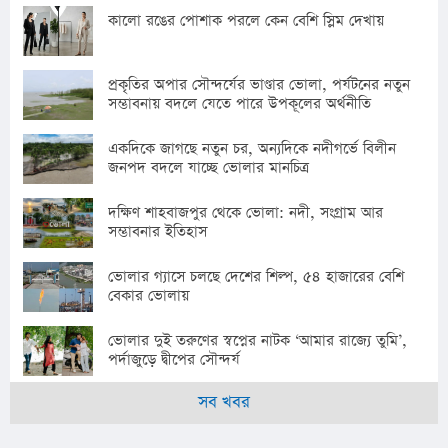
কালো রঙের পোশাক পরলে কেন বেশি স্লিম দেখায়
প্রকৃতির অপার সৌন্দর্যের ভাণ্ডার ভোলা, পর্যটনের নতুন
সম্ভাবনায় বদলে যেতে পারে উপকূলের অর্থনীতি
একদিকে জাগছে নতুন চর, অন্যদিকে নদীগর্ভে বিলীন
জনপদ বদলে যাচ্ছে ভোলার মানচিত্র
দক্ষিণ শাহবাজপুর থেকে ভোলা: নদী, সংগ্রাম আর
সম্ভাবনার ইতিহাস
ভোলার গ্যাসে চলছে দেশের শিল্প, ৫৪ হাজারের বেশি
বেকার ভোলায়
ভোলার দুই তরুণের স্বপ্নের নাটক ‘আমার রাজ্যে তুমি’,
পর্দাজুড়ে দ্বীপের সৌন্দর্য
সব খবর