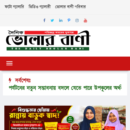
ফটো গ্যালারি
ভিডিও গ্যালারী
ভোলার বাণী পরিবার
সর্বশেষঃ
্যটনের নতুন সম্ভাবনায় বদলে যেতে পারে উপকূলের অর্থনীতি
একদি