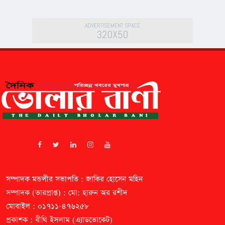
সম্পাদক মন্ডলীর সভাপতি : জাকির হোসেন মহিন
সম্পাদক (ভারপ্রাপ্ত) : মো: হারুন অর রশীদ
মোবাইল : ০১৭১১-৪৭৬২৫৮
প্রকাশক : বীথি ইসলাম (এ্যাডভোকেট)