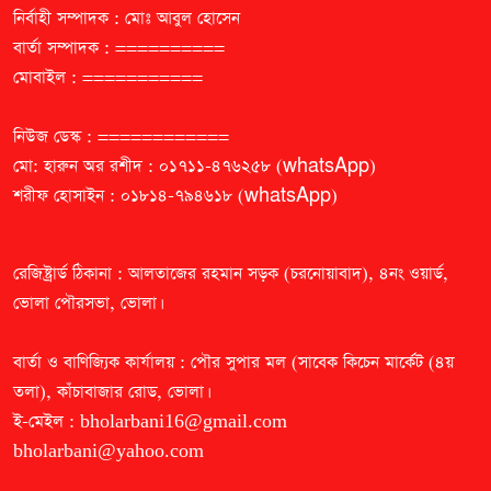
নির্বাহী সম্পাদক : মোঃ আবুল হোসেন
বার্তা সম্পাদক : ==========
মোবাইল : ===========
নিউজ ডেস্ক : ============
মো: হারুন অর রশীদ : ০১৭১১-৪৭৬২৫৮ (whatsApp)
শরীফ হোসাইন : ০১৮১৪-৭৯৪৬১৮ (whatsApp)
রেজিষ্ট্রার্ড ঠিকানা : আলতাজের রহমান সড়ক (চরনোয়াবাদ), ৪নং ওয়ার্ড,
ভোলা পৌরসভা, ভোলা।
বার্তা ও বাণিজ্যিক কার্যালয় : পৌর সুপার মল (সাবেক কিচেন মার্কেট (৪য়
তলা), কাঁচাবাজার রোড, ভোলা।
ই-মেইল :
bholarbani16@gmail.com
bholarbani@yahoo.com