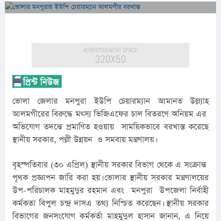
ভোলা জেলার মনপুরা ইউপি চেয়ারম্যান আমানত উল্ল্যাহ 
আলমগীরের বিরুদ্ধে মৎস্য ভিজিএফের চাল বিতরণে অনিয়ম এর  
অভিযোগ তদন্তে প্রমাণিত হওয়ায়  সাময়িকভাবে বরখাস্ত করেছে 
স্থানীয় সরকার, পল্লী উন্নয়ন  ও সমবায় মন্ত্রণালয়।
বৃহস্পতিবার (৩০ এপ্রিল) স্থানীয় সরকার বিভাগ থেকে এ সংক্রান্ত  
পৃথক প্রজ্ঞাপন জারি করা হয়। ভোলার স্থানীয় সরকার মন্ত্রণালয়ের 
উপ-পরিচালক মাহমুদুর রহমান এবং  মনপুরা  উপজেলা নির্বাহী 
কর্মকতা বিপুল চন্দ্র দাসএ তথ্য নিশ্চিত করেছেন। স্থানীয় সরকার 
বিভাগের জনসংযোগ কর্মকর্তা মাহমুদুল হাসান জানান, এ নিয়ে 