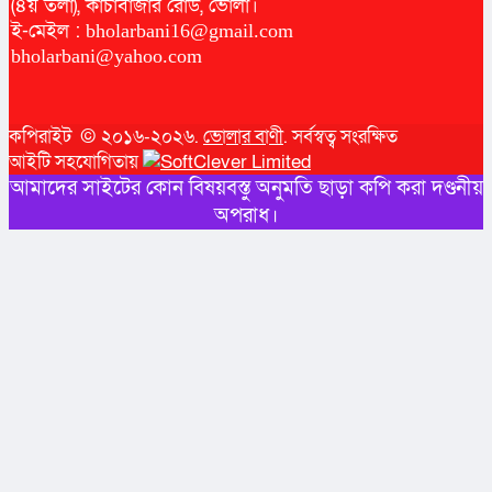
(৪য় তলা), কাঁচাবাজার রোড, ভোলা।
ই-মেইল :
bholarbani16@gmail.com
bholarbani@yahoo.com
কপিরাইট © ২০১৬-২০২৬.
ভোলার বাণী
. সর্বস্বত্ব সংরক্ষিত
আইটি সহযোগিতায়
আমাদের সাইটের কোন বিষয়বস্তু অনুমতি ছাড়া কপি করা দণ্ডনীয়
অপরাধ।