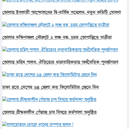
ভোলায় ইসলামী আন্দোলনের দ্বি-বার্ষিক সম্মেলন, নতুন কমিটি ঘোষণা
ভোলার দক্ষিণাঞ্চল নৌরুটে ২ লঞ্চ বন্ধ, চরম ভোগান্তিতে যাত্রীরা
ভোলায় মহিষ পালন, ঐতিহ্যের ধারাবাহিকতায় অর্থনৈতিক পুনর্জাগরণ
ঢাকা হতে দেশের ৬৪ জেলা কত কিলোমিটার জেনে নিন
ভোলায় গ্রীষ্মকালীন পেঁয়াজ চাষ বিষয়ে কর্মশালা অনুষ্ঠিত