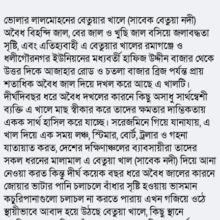
ভোলার লালমোহনের বেতুয়ার খালে (সাবেক বেতুয়া নদী) 
অবৈধ বিহন্দি জাল, বের জাল ও খুছি জাল বসিয়ে জলাবদ্ধতা 
সৃষ্টি, এবং এতিহ্যবাহী এ বেতুয়ার খালের রমাগঞ্জে ও 
ধলীগৌরনগর ইউনিয়নের মধ্যবর্তী হাফিজ উদ্দীন বাজার থেকে 
উত্তর দিকে আজাহার রোড ও চতলা বাজার ব্রিজ পর্যন্ত প্রায় 
শতাধিক অবৈধ জাল দিয়ে দখল করে আছে এ খালটি। 
দীর্ঘদিবছর ধরে অবৈধ দখলের কারনে কিছু অসাধু সার্থন্বেশী 
ব্যক্তি এ খালে মাছ স্বীকার করে তাদের ক্ষমতার দাম্ভিকতায় 
একক সার্থ হাসিল করে যাচ্ছে। সরেজমিনে গিয়ে যানাযায়, এ 
খাল দিয়ে এক সময় লঞ্চ, স্টিমার, বোর্ট, ট্রলার ও গহনা 
যাতায়াত করত, দেশের দক্ষিণাঞ্চলের ব্যাবসায়ীরা তাদের 
সকল ধরনের মালামাল এ বেতুয়া খাল (সাবেক নদী) দিয়ে আনা 
নেওয়া করত কিন্তু দীর্ঘ কয়েক বছর ধরে অবৈধ জালের কারনে 
জোয়ার ভাটার পানি চলাচলে বাঁধার সৃষ্টি হওয়ায় ভাসমান 
কচুরিপানাগুলো চলাচল না করতে পারায় এখন গজিয়ে ওঠে 
স্থায়ীভাবে আবাদ হয়ে উঠছে বেতুয়া খালে, কিছু স্থানে 