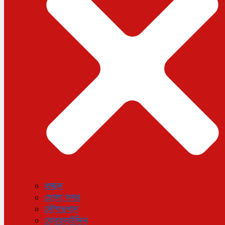
ধর্ম
লাইফস্টাইল
সোশ্যাল মিডিয়া
বিজ্ঞান ও প্রযুক্তি
আরও
বিনোদন
বিশেষ প্রতিবেদন
শেয়ার বাজার
বিচিত্র সংবাদ
সাক্ষাৎকার
সড়ক দুর্ঘটনা
অপরাধ
প্রচ্ছদ
ভোলা সদর
দৌলতখান
বোরহানউদ্দিন