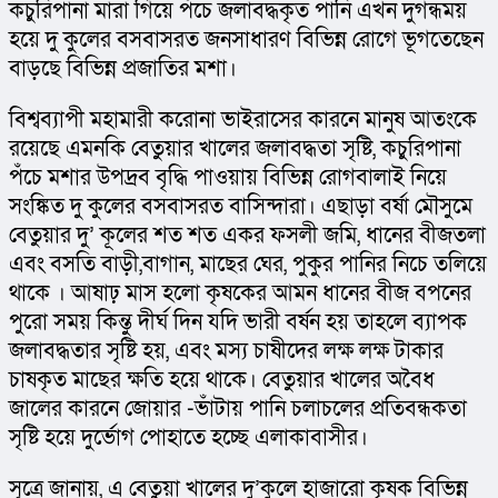
কচুরিপানা মারা গিয়ে পঁচে জলাবদ্ধকৃত পানি এখন দুর্গন্ধময় 
হয়ে দু কুলের বসবাসরত জনসাধারণ বিভিন্ন রোগে ভূগতেছেন 
বাড়ছে বিভিন্ন প্রজাতির মশা।
বিশ্বব্যাপী মহামারী করোনা ভাইরাসের কারনে মানুষ আতংকে 
রয়েছে এমনকি বেতুয়ার খালের জলাবদ্ধতা সৃষ্টি, কচুরিপানা 
পঁচে মশার উপদ্রব বৃদ্ধি পাওয়ায় বিভিন্ন রোগবালাই নিয়ে 
সংঙ্কিত দু কুলের বসবাসরত বাসিন্দারা। এছাড়া বর্ষা মৌসুমে 
বেতুয়ার দু’ কূলের শত শত একর ফসলী জমি, ধানের বীজতলা 
এবং বসতি বাড়ী,বাগান, মাছের ঘের, পুকুর পানির নিচে তলিয়ে 
থাকে । আষাঢ় মাস হলো কৃষকের আমন ধানের বীজ বপনের 
পুরো সময় কিন্তু দীর্ঘ দিন যদি ভারী বর্ষন হয় তাহলে ব্যাপক 
জলাবদ্ধতার সৃষ্টি হয়, এবং মস্য চাষীদের লক্ষ লক্ষ টাকার 
চাষকৃত মাছের ক্ষতি হয়ে থাকে। বেতুয়ার খালের অবৈধ 
জালের কারনে জোয়ার -ভাঁটায় পানি চলাচলের প্রতিবন্ধকতা 
সৃষ্টি হয়ে দুর্ভোগ পোহাতে হচ্ছে এলাকাবাসীর।
সূত্রে জানায়, এ বেতুয়া খালের দু’কুলে হাজারো কৃষক বিভিন্ন 