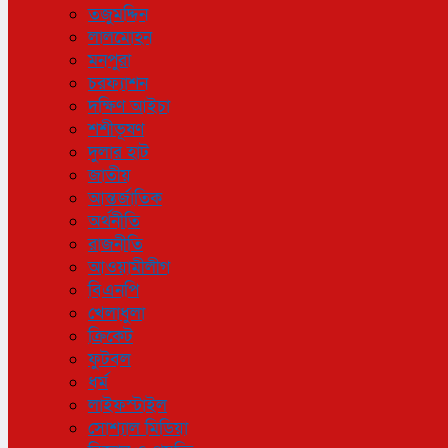
তজুমদ্দিন
লালমোহন
মনপুরা
চরফ্যাশন
দক্ষিণ আইচা
শশীভূষণ
দুলার হাট
জাতীয়
আন্তর্জাতিক
অর্থনীতি
রাজনীতি
আওয়ামীলীগ
বিএনপি
খেলাধুলা
ক্রিকেট
ফুটবল
ধর্ম
লাইফস্টাইল
সোশ্যাল মিডিয়া