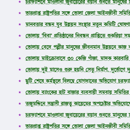
প্রচ্ছদ
চরফ্যাশনে মাওলানা জুবায়েরের বয়ান শুনতে মানুষের
ভোলা
ভারপ্রাপ্ত রাষ্ট্রপতির সঙ্গে ভোলা জেলা আইনজীবী সমিত
জাতীয়
আন্তর্জাতিক
মানবতার বন্ধন যুব উন্নয়ন সংস্থার নতুন কমিটি ঘোষণ
অর্থনীতি
রাজনীতি
ভোলায় ‘বিবা’ প্রতিষ্ঠানের নিবন্ধন প্রাপ্তিতে শুকরিয়
খেলাধুলা
ভোলায় বেদে পল্লীর মানুষের জীবনমান উন্নয়নে কাজ কর
ধর্ম
লাইফস্টাইল
ভোলায় মাইক্রোবাসে ৩০ কেজি গাঁজা, মাদক কারবার
সোশ্যাল মিডিয়া
বিজ্ঞান ও প্রযুক্তি
ভোলায় দুই মাসেও শুরু হয়নি সেতু নির্মাণ, দুর্ভোগে 
আরও
ছুটি শেষে কর্মস্থলে বিলম্বে যোগদানের অভিযোগ চরফ্যা
ভোলায় ব্যাংকের হাট বাজার ব্যবসায়ী সমবায় সমিতির নি
তজুমদ্দিনে সন্ত্রাসী রাজত্ব কায়েমের অপচেষ্টার অভিয
চরফ্যাশনে মাওলানা জুবায়েরের বয়ান শুনতে মানুষের
ভারপ্রাপ্ত রাষ্ট্রপতির সঙ্গে ভোলা জেলা আইনজীবী সমিত