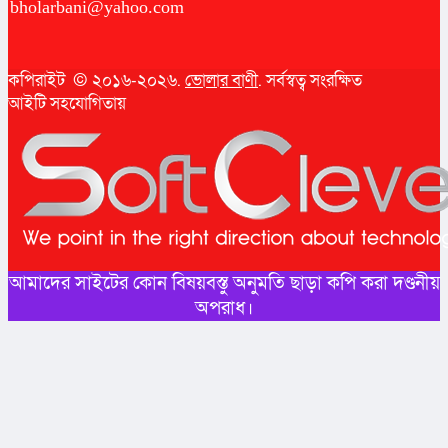
bholarbani@yahoo.com
কপিরাইট © ২০১৬-২০২৬.
ভোলার বাণী
. সর্বস্বত্ব সংরক্ষিত
আইটি সহযোগিতায়
আমাদের সাইটের কোন বিষয়বস্তু অনুমতি ছাড়া কপি করা দণ্ডনীয়
অপরাধ।