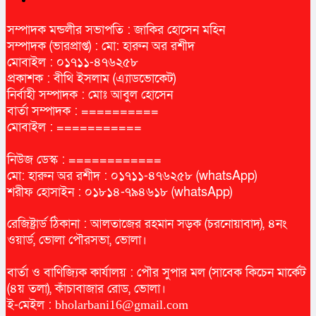
সম্পাদক মন্ডলীর সভাপতি : জাকির হোসেন মহিন
সম্পাদক (ভারপ্রাপ্ত) : মো: হারুন অর রশীদ
মোবাইল : ০১৭১১-৪৭৬২৫৮
প্রকাশক : বীথি ইসলাম (এ্যাডভোকেট)
নির্বাহী সম্পাদক : মোঃ আবুল হোসেন
বার্তা সম্পাদক : ==========
মোবাইল : ===========
নিউজ ডেস্ক : ============
মো: হারুন অর রশীদ : ০১৭১১-৪৭৬২৫৮ (whatsApp)
শরীফ হোসাইন : ০১৮১৪-৭৯৪৬১৮ (whatsApp)
রেজিষ্ট্রার্ড ঠিকানা : আলতাজের রহমান সড়ক (চরনোয়াবাদ), ৪নং
ওয়ার্ড, ভোলা পৌরসভা, ভোলা।
বার্তা ও বাণিজ্যিক কার্যালয় : পৌর সুপার মল (সাবেক কিচেন মার্কেট
(৪য় তলা), কাঁচাবাজার রোড, ভোলা।
ই-মেইল :
bholarbani16@gmail.com