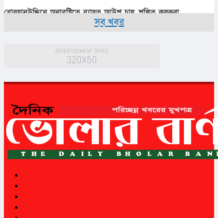
বোরহানউদ্দিনে অনাবৃষ্টিতে ব্যাহত আউশ চাষ, শঙ্কিত কৃষকরা
সব খবর