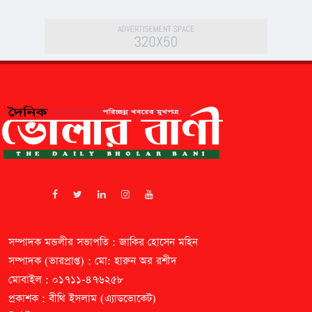
সম্পাদক মন্ডলীর সভাপতি : জাকির হোসেন মহিন
সম্পাদক (ভারপ্রাপ্ত) : মো: হারুন অর রশীদ
মোবাইল : ০১৭১১-৪৭৬২৫৮
প্রকাশক : বীথি ইসলাম (এ্যাডভোকেট)