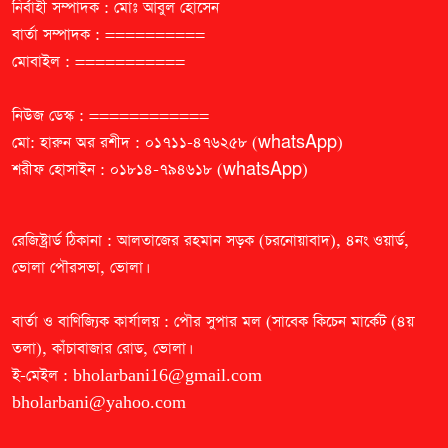
নির্বাহী সম্পাদক : মোঃ আবুল হোসেন
বার্তা সম্পাদক : ==========
মোবাইল : ===========
নিউজ ডেস্ক : ============
মো: হারুন অর রশীদ : ০১৭১১-৪৭৬২৫৮ (whatsApp)
শরীফ হোসাইন : ০১৮১৪-৭৯৪৬১৮ (whatsApp)
রেজিষ্ট্রার্ড ঠিকানা : আলতাজের রহমান সড়ক (চরনোয়াবাদ), ৪নং ওয়ার্ড,
ভোলা পৌরসভা, ভোলা।
বার্তা ও বাণিজ্যিক কার্যালয় : পৌর সুপার মল (সাবেক কিচেন মার্কেট (৪য়
তলা), কাঁচাবাজার রোড, ভোলা।
ই-মেইল :
bholarbani16@gmail.com
bholarbani@yahoo.com