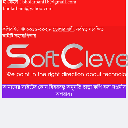
ই-মেইল :
bholarbani16@gmail.com
bholarbani@yahoo.com
কপিরাইট © ২০১৬-২০২৬.
ভোলার বাণী
. সর্বস্বত্ব সংরক্ষিত
আইটি সহযোগিতায়
আমাদের সাইটের কোন বিষয়বস্তু অনুমতি ছাড়া কপি করা দণ্ডনীয়
অপরাধ।