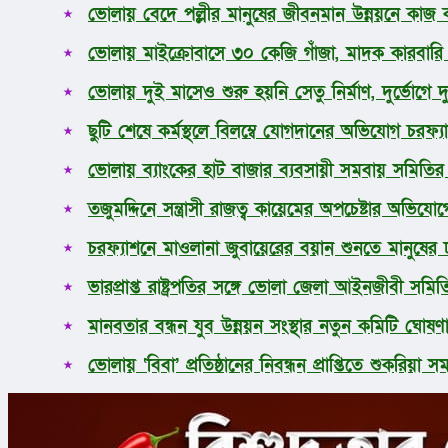
ভোলায় বেদে পল্লীর মানুষের জীবনমান উন্নয়নে কাজ কর
ধর্ম
লাইফস্টাইল
ভোলায় মাইক্রোবাসে ৩০ কেজি গাঁজা, মাদক কারবার
সোশ্যাল মিডিয়া
বিজ্ঞান ও প্রযুক্তি
ভোলায় দুই মাসেও শুরু হয়নি সেতু নির্মাণ, দুর্ভোগে 
আরও
ছুটি শেষে কর্মস্থলে বিলম্বে যোগদানের অভিযোগ চরফ্যা
ভোলায় ব্যাংকের হাট বাজার ব্যবসায়ী সমবায় সমিতির নি
তজুমদ্দিনে সন্ত্রাসী রাজত্ব কায়েমের অপচেষ্টার অভিয
চরফ্যাশনে মাওলানা জুবায়েরের বয়ান শুনতে মানুষের
ভারপ্রাপ্ত রাষ্ট্রপতির সঙ্গে ভোলা জেলা আইনজীবী সমিত
মানবতার বন্ধন যুব উন্নয়ন সংস্থার নতুন কমিটি ঘোষণ
ভোলায় ‘বিবা’ প্রতিষ্ঠানের নিবন্ধন প্রাপ্তিতে শুকরিয়