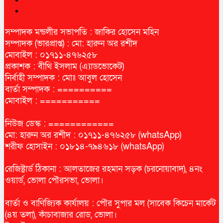
সম্পাদক মন্ডলীর সভাপতি : জাকির হোসেন মহিন
সম্পাদক (ভারপ্রাপ্ত) : মো: হারুন অর রশীদ
মোবাইল : ০১৭১১-৪৭৬২৫৮
প্রকাশক : বীথি ইসলাম (এ্যাডভোকেট)
নির্বাহী সম্পাদক : মোঃ আবুল হোসেন
বার্তা সম্পাদক : ==========
মোবাইল : ===========
নিউজ ডেস্ক : ============
মো: হারুন অর রশীদ : ০১৭১১-৪৭৬২৫৮ (whatsApp)
শরীফ হোসাইন : ০১৮১৪-৭৯৪৬১৮ (whatsApp)
রেজিষ্ট্রার্ড ঠিকানা : আলতাজের রহমান সড়ক (চরনোয়াবাদ), ৪নং
ওয়ার্ড, ভোলা পৌরসভা, ভোলা।
বার্তা ও বাণিজ্যিক কার্যালয় : পৌর সুপার মল (সাবেক কিচেন মার্কেট
(৪য় তলা), কাঁচাবাজার রোড, ভোলা।