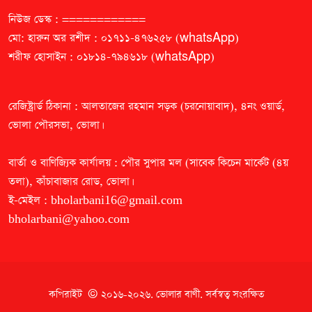
নিউজ ডেস্ক : ============
মো: হারুন অর রশীদ : ০১৭১১-৪৭৬২৫৮ (whatsApp)
শরীফ হোসাইন : ০১৮১৪-৭৯৪৬১৮ (whatsApp)
রেজিষ্ট্রার্ড ঠিকানা : আলতাজের রহমান সড়ক (চরনোয়াবাদ), ৪নং ওয়ার্ড,
ভোলা পৌরসভা, ভোলা।
বার্তা ও বাণিজ্যিক কার্যালয় : পৌর সুপার মল (সাবেক কিচেন মার্কেট (৪য়
তলা), কাঁচাবাজার রোড, ভোলা।
ই-মেইল :
bholarbani16@gmail.com
bholarbani@yahoo.com
কপিরাইট © ২০১৬-২০২৬.
ভোলার বাণী
. সর্বস্বত্ব সংরক্ষিত