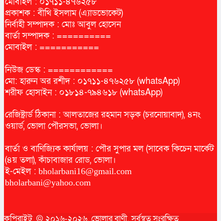
মোবাইল : ০১৭১১-৪৭৬২৫৮
প্রকাশক : বীথি ইসলাম (এ্যাডভোকেট)
নির্বাহী সম্পাদক : মোঃ আবুল হোসেন
বার্তা সম্পাদক : ==========
মোবাইল : ===========
নিউজ ডেস্ক : ============
মো: হারুন অর রশীদ : ০১৭১১-৪৭৬২৫৮ (whatsApp)
শরীফ হোসাইন : ০১৮১৪-৭৯৪৬১৮ (whatsApp)
রেজিষ্ট্রার্ড ঠিকানা : আলতাজের রহমান সড়ক (চরনোয়াবাদ), ৪নং
ওয়ার্ড, ভোলা পৌরসভা, ভোলা।
বার্তা ও বাণিজ্যিক কার্যালয় : পৌর সুপার মল (সাবেক কিচেন মার্কেট
(৪য় তলা), কাঁচাবাজার রোড, ভোলা।
ই-মেইল :
bholarbani16@gmail.com
bholarbani@yahoo.com
কপিরাইট © ২০১৬-২০২৬.
ভোলার বাণী
. সর্বস্বত্ব সংরক্ষিত