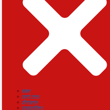
ধর্ম
লাইফস্টাইল
সোশ্যাল মিডিয়া
বিজ্ঞান ও প্রযুক্তি
আরও
বিনোদন
বিশেষ প্রতিবেদন
শেয়ার বাজার
বিচিত্র সংবাদ
সাক্ষাৎকার
সড়ক দুর্ঘটনা
অপরাধ
প্রচ্ছদ
ভোলা সদর
দৌলতখান
বোরহানউদ্দিন