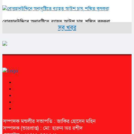
বোরহানউদ্দিনে অনাবৃষ্টিতে ব্যাহত আউশ চাষ, শঙ্কিত কৃষকরা
সব খবর
সম্পাদক মন্ডলীর সভাপতি : জাকির হোসেন মহিন
সম্পাদক (ভারপ্রাপ্ত) : মো: হারুন অর রশীদ