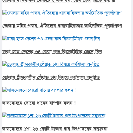
ভোলার দক্ষিণাঞ্চল নৌরুটে ২ লঞ্চ বন্ধ, চরম ভোগান্তিতে যাত্রীরা
ভোলায় মহিষ পালন, ঐতিহ্যের ধারাবাহিকতায় অর্থনৈতিক পুনর্জাগরণ
ঢাকা হতে দেশের ৬৪ জেলা কত কিলোমিটার জেনে নিন
ভোলায় গ্রীষ্মকালীন পেঁয়াজ চাষ বিষয়ে কর্মশালা অনুষ্ঠিত
লালমোহনে বোরো ধানের বাম্পার ফলন !
লালমোহনে ১শ’ ২৬ কোটি টাকার ধান উৎপাদনের সম্ভাবনা