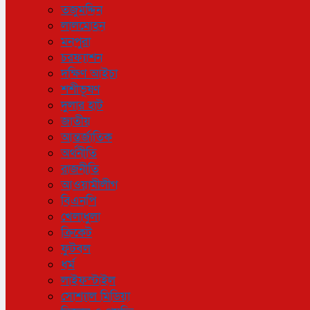
তজুমদ্দিন
লালমোহন
মনপুরা
চরফ্যাশন
দক্ষিণ আইচা
শশীভূষণ
দুলার হাট
জাতীয়
আন্তর্জাতিক
অর্থনীতি
রাজনীতি
আওয়ামীলীগ
বিএনপি
খেলাধুলা
ক্রিকেট
ফুটবল
ধর্ম
লাইফস্টাইল
সোশ্যাল মিডিয়া