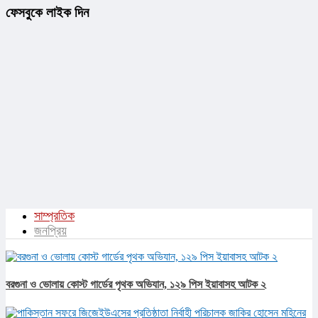
ফেসবুকে লাইক দিন
সাম্প্রতিক
জনপ্রিয়
বরগুনা ও ভোলায় কোস্ট গার্ডের পৃথক অভিযান, ১২৯ পিস ইয়াবাসহ আটক ২