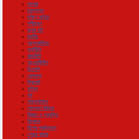
মনপুরা
চরফ্যাশন
দক্ষিণ আইচা
শশীভূষণ
দুলার হাট
জাতীয়
আন্তর্জাতিক
অর্থনীতি
রাজনীতি
আওয়ামীলীগ
বিএনপি
খেলাধুলা
ক্রিকেট
ফুটবল
ধর্ম
লাইফস্টাইল
সোশ্যাল মিডিয়া
বিজ্ঞান ও প্রযুক্তি
বিনোদন
বিশেষ প্রতিবেদন
শেয়ার বাজার