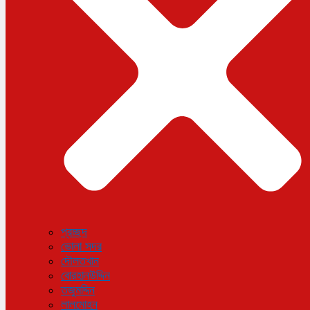
বিজ্ঞান ও প্রযুক্তি
আরও
বিনোদন
বিশেষ প্রতিবেদন
শেয়ার বাজার
বিচিত্র সংবাদ
সাক্ষাৎকার
সড়ক দুর্ঘটনা
অপরাধ
প্রচ্ছদ
ভোলা সদর
দৌলতখান
বোরহানউদ্দিন
তজুমদ্দিন
লালমোহন