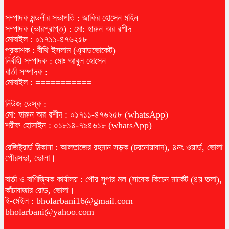
সম্পাদক মন্ডলীর সভাপতি : জাকির হোসেন মহিন
সম্পাদক (ভারপ্রাপ্ত) : মো: হারুন অর রশীদ
মোবাইল : ০১৭১১-৪৭৬২৫৮
প্রকাশক : বীথি ইসলাম (এ্যাডভোকেট)
নির্বাহী সম্পাদক : মোঃ আবুল হোসেন
বার্তা সম্পাদক : ==========
মোবাইল : ===========
নিউজ ডেস্ক : ============
মো: হারুন অর রশীদ : ০১৭১১-৪৭৬২৫৮ (whatsApp)
শরীফ হোসাইন : ০১৮১৪-৭৯৪৬১৮ (whatsApp)
রেজিষ্ট্রার্ড ঠিকানা : আলতাজের রহমান সড়ক (চরনোয়াবাদ), ৪নং ওয়ার্ড, ভোলা
পৌরসভা, ভোলা।
বার্তা ও বাণিজ্যিক কার্যালয় : পৌর সুপার মল (সাবেক কিচেন মার্কেট (৪য় তলা),
কাঁচাবাজার রোড, ভোলা।
ই-মেইল :
bholarbani16@gmail.com
bholarbani@yahoo.com