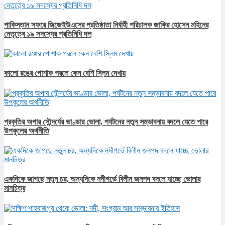
পাকিস্তান সফরে জিজেইউএসের প্রতিষ্ঠাতা নির্বাহী পরিচালক জাকির হোসেন মহিনের
নেতৃত্বে ১৯ সদস্যের প্রতিনিধি দল
কালো রঙের পোশাক পরলে কেন বেশি স্লিম দেখায়
প্রকৃতির অপার সৌন্দর্যের ভাণ্ডার ভোলা, পর্যটনের নতুন সম্ভাবনায় বদলে যেতে পারে
উপকূলের অর্থনীতি
একদিকে জাগছে নতুন চর, অন্যদিকে নদীগর্ভে বিলীন জনপদ বদলে যাচ্ছে ভোলার
মানচিত্র