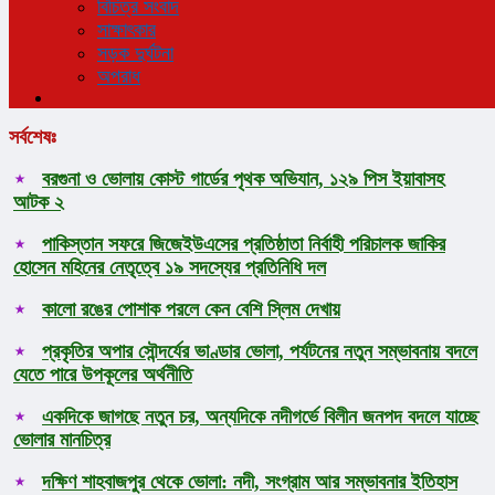
বিচিত্র সংবাদ
সাক্ষাৎকার
সড়ক দুর্ঘটনা
অপরাধ
সর্বশেষঃ
বরগুনা ও ভোলায় কোস্ট গার্ডের পৃথক অভিযান, ১২৯ পিস ইয়াবাসহ
আটক ২
পাকিস্তান সফরে জিজেইউএসের প্রতিষ্ঠাতা নির্বাহী পরিচালক জাকির
হোসেন মহিনের নেতৃত্বে ১৯ সদস্যের প্রতিনিধি দল
কালো রঙের পোশাক পরলে কেন বেশি স্লিম দেখায়
প্রকৃতির অপার সৌন্দর্যের ভাণ্ডার ভোলা, পর্যটনের নতুন সম্ভাবনায় বদলে
যেতে পারে উপকূলের অর্থনীতি
একদিকে জাগছে নতুন চর, অন্যদিকে নদীগর্ভে বিলীন জনপদ বদলে যাচ্ছে
ভোলার মানচিত্র
দক্ষিণ শাহবাজপুর থেকে ভোলা: নদী, সংগ্রাম আর সম্ভাবনার ইতিহাস