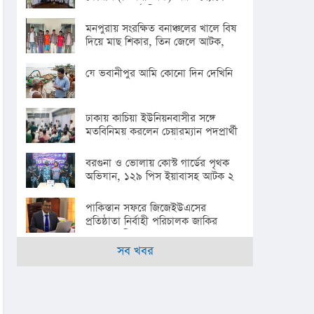
বৃক্ষরোপণ কর্মসূচি পালন
মনপুরায় সংরক্ষিত বনাঞ্চলের খালে বিষ
দিয়ে মাছ শিকার, তিন জেলে আটক,
জেল হাজতে প্রেরণ
যে ভবানীপুর আমি কোনো দিন দেখিনি
ঢাকায় কাচিয়া ইউনিয়নবাসীর সঙ্গে
মতবিনিময় করলেন চেয়ারম্যান পদপ্রার্থী
অ্যাডভোকেট মোহাম্মদ ইউসুফ
বরগুনা ও ভোলায় কোস্ট গার্ডের পৃথক
অভিযান, ১২৯ পিস ইয়াবাসহ আটক ২
পাকিস্তান সফরে জিজেইউএসের
প্রতিষ্ঠাতা নির্বাহী পরিচালক জাকির
হোসেন মহিনের নেতৃত্বে ১৯ সদস্যের
প্রতিনিধি দল
সব খবর