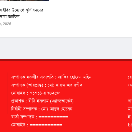
ইবির উদ্যোগে কৃষিবিদদের
োয়া মাহফিল
h, 2026
সম্পাদক মন্ডলীর সভাপতি : জাকির হোসেন মহিন
রে
সম্পাদক (ভারপ্রাপ্ত) : মো: হারুন অর রশীদ
ওয়
মোবাইল : ০১৭১১-৪৭৬২৫৮
প্রকাশক : বীথি ইসলাম (এ্যাডভোকেট)
বা
নির্বাহী সম্পাদক : মোঃ আবুল হোসেন
মা
বার্তা সম্পাদক : ==========
ই
মোবাইল : ===========
b