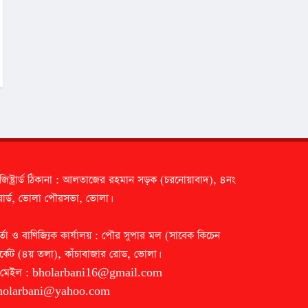
জিষ্ট্রার্ড ঠিকানা : আলতাজের রহমান সড়ক (চরনোয়াবাদ), ৪নং
ার্ড, ভোলা পৌরসভা, ভোলা।
র্তা ও বাণিজ্যিক কার্যালয় : পৌর সুপার মল (সাবেক কিচেন
র্কেট (৪য় তলা), কাঁচাবাজার রোড, ভোলা।
-মেইল :
bholarbani16@gmail.com
holarbani@yahoo.com