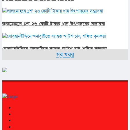
লালমোহনে ১শ’ ২৬ কোটি টাকার ধান উৎপাদনের সম্ভাবনা
বোরহানউদ্দিনে অনাবৃষ্টিতে ব্যাহত আউশ চাষ, শঙ্কিত কৃষকরা
সব খবর