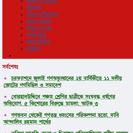
বিজ্ঞান ও প্রযুক্তি
বিনোদন
বিশেষ প্রতিবেদন
শেয়ার বাজার
বিচিত্র সংবাদ
সাক্ষাৎকার
সড়ক দুর্ঘটনা
অপরাধ
সর্বশেষঃ
চরফ্যাশনে জুলাই গণঅভ্যুত্থানের ২য় বার্ষিকীতে ১১ দলীয়
জোটের গণমিছিল ও সমাবেশ
বোরহানউদ্দিনে পঞ্চম শ্রেণির ছাত্রীকে সংঘবদ্ধ ধর্ষণের
অভিযোগ, ৫ কিশোরের বিরুদ্ধে মামলা; আটক ৩
গণভবন থেকেই গণতন্ত্র ধ্বংসের পরিকল্পনা হতো, দাবি
আন্দালিব রহমান পার্থের