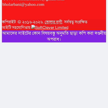
bholarbani@yahoo.com
কপিরাইট © ২০১৬-২০২৬.
ভোলার বাণী
. সর্বস্বত্ব সংরক্ষিত
আইটি সহযোগিতায়
আমাদের সাইটের কোন বিষয়বস্তু অনুমতি ছাড়া কপি করা দণ্ডনীয়
অপরাধ।