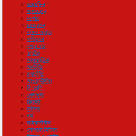
তজুমদ্দিন
লালমোহন
মনপুরা
চরফ্যাশন
দক্ষিণ আইচা
শশীভূষণ
দুলার হাট
জাতীয়
আন্তর্জাতিক
অর্থনীতি
রাজনীতি
আওয়ামীলীগ
বিএনপি
খেলাধুলা
ক্রিকেট
ফুটবল
ধর্ম
লাইফস্টাইল
সোশ্যাল মিডিয়া