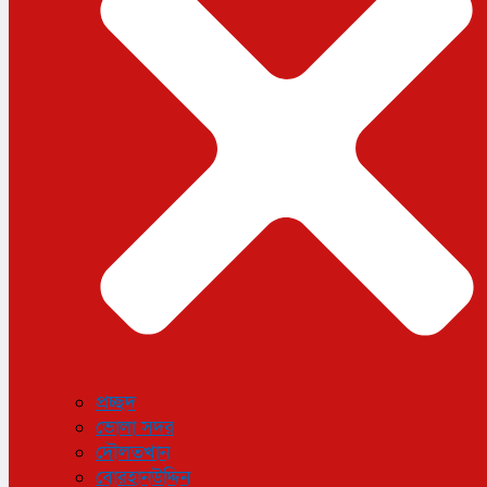
ধর্ম
লাইফস্টাইল
সোশ্যাল মিডিয়া
বিজ্ঞান ও প্রযুক্তি
আরও
বিনোদন
বিশেষ প্রতিবেদন
শেয়ার বাজার
বিচিত্র সংবাদ
সাক্ষাৎকার
সড়ক দুর্ঘটনা
অপরাধ
প্রচ্ছদ
ভোলা সদর
দৌলতখান
বোরহানউদ্দিন