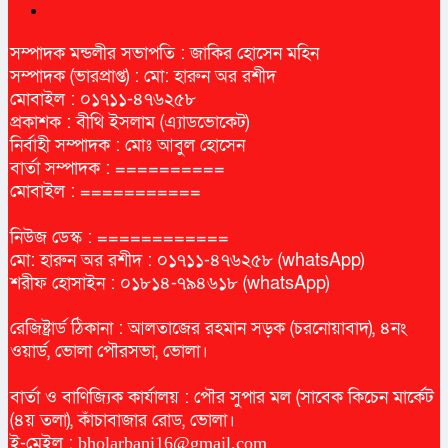
সম্পাদক মন্ডলীর সভাপতি : জাকির হোসেন মহিন
সম্পাদক (ভারপ্রাপ্ত) : মো: হারুন অর রশীদ
মোবাইল : ০১৭১১-৪৭৬২৫৮
প্রকাশক : বীথি ইসলাম (এ্যাডভোকেট)
নির্বাহী সম্পাদক : মোঃ আবুল হোসেন
বার্তা সম্পাদক : ==========
মোবাইল : ===========
নিউজ ডেস্ক : ============
মো: হারুন অর রশীদ : ০১৭১১-৪৭৬২৫৮ (whatsApp)
শরীফ হোসাইন : ০১৮১৪-৭৯৪৬১৮ (whatsApp)
রেজিষ্ট্রার্ড ঠিকানা : আলতাজের রহমান সড়ক (চরনোয়াবাদ), ৪নং
ওয়ার্ড, ভোলা পৌরসভা, ভোলা।
বার্তা ও বাণিজ্যিক কার্যালয় : পৌর সুপার মল (সাবেক কিচেন মার্কেট
(৪য় তলা), কাঁচাবাজার রোড, ভোলা।
ই-মেইল :
bholarbani16@gmail.com