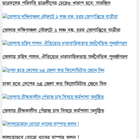
ছাত্রদলের পরিণতি ছাত্রলীগের চেয়েও খারাপ হবে: সারজিস
ভোলার দক্ষিণাঞ্চল নৌরুটে ২ লঞ্চ বন্ধ, চরম ভোগান্তিতে যাত্রীরা
ভোলায় মহিষ পালন, ঐতিহ্যের ধারাবাহিকতায় অর্থনৈতিক পুনর্জাগরণ
ঢাকা হতে দেশের ৬৪ জেলা কত কিলোমিটার জেনে নিন
ভোলায় গ্রীষ্মকালীন পেঁয়াজ চাষ বিষয়ে কর্মশালা অনুষ্ঠিত
লালমোহনে বোরো ধানের বাম্পার ফলন !