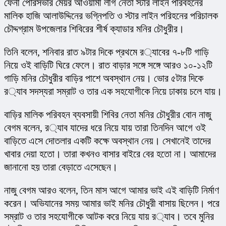
ফেনী পৌরসভার মেয়র আওয়ামী লীগ নেতা স্টার লাইন পরিবহনের 
মালিক হাজি আলাউদ্দিনের ভগ্নিপতি ও স্টার লাইন পরিহনের পরিচালক 
চৌদ্দগ্রাম উপজেলার শিবিরের শীর্ষ ক্যাডার মনির চৌধুরীর।
তিনি বলেন, শনিবার রাত ৯টার দিকে প্রথমে র‌্যাবের ৭-৮টি গাড়ি 
নিয়ে ওই বাড়িটি ঘিরে ফেলে। রাত বাড়ার সঙ্গে সঙ্গে আরও ১০-১২টি 
গাড়ি মনির চৌধুরীর বাড়ির পাশে অবস্থান নেয়। ভোর ৫টার দিকে 
র‌্যাব সদস্যরা সম্রাট ও তার এক সহযোগীকে নিয়ে ঢাকায় চলে যায়।
বাড়ির মালিক পরিবহন ব্যবসায়ী শিবির নেতা মনির চৌধুরীর বোন নাজু 
বেগম বলেন, র‌্যাব যাদের ধরে নিয়ে যায় তারা তিনদিন আগে ওই 
বাড়িতে এসে দোতলার একটি কক্ষে অবস্থান নেয়। সেখানেই তাদের 
খাবার দেয়া হতো। তারা কখনও বাসার বাইরে বের হতো না। আমাদের 
জানানো হয় তারা বেড়াতে এসেছেন।
নাজু বেগম আরও বলেন, তিন মাস আগে আমার ভাই এই বাড়িটি নির্মাণ 
করেন। অভিযানের সময় আমার ভাই মনির চৌধুরী বাসায় ছিলেন। পরে 
সম্রাট ও তার সহযোগীকে আটক করে নিয়ে যায় র‌্যাব। তবে মুনির 