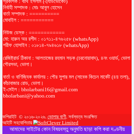
প্রকাশক : বীথি ইসলাম (এ্যাডভোকেট)
নির্বাহী সম্পাদক : মোঃ আবুল হোসেন
বার্তা সম্পাদক : ==========
মোবাইল : ===========
নিউজ ডেস্ক : ============
মো: হারুন অর রশীদ : ০১৭১১-৪৭৬২৫৮ (whatsApp)
শরীফ হোসাইন : ০১৮১৪-৭৯৪৬১৮ (whatsApp)
রেজিষ্ট্রার্ড ঠিকানা : আলতাজের রহমান সড়ক (চরনোয়াবাদ), ৪নং ওয়ার্ড, ভোলা
পৌরসভা, ভোলা।
বার্তা ও বাণিজ্যিক কার্যালয় : পৌর সুপার মল (সাবেক কিচেন মার্কেট (৪য় তলা),
কাঁচাবাজার রোড, ভোলা।
ই-মেইল :
bholarbani16@gmail.com
bholarbani@yahoo.com
কপিরাইট © ২০১৬-২০২৬.
ভোলার বাণী
. সর্বস্বত্ব সংরক্ষিত
আইটি সহযোগিতায়
আমাদের সাইটের কোন বিষয়বস্তু অনুমতি ছাড়া কপি করা দণ্ডনীয়