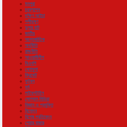
মনপুরা
চরফ্যাশন
দক্ষিণ আইচা
শশীভূষণ
দুলার হাট
জাতীয়
আন্তর্জাতিক
অর্থনীতি
রাজনীতি
আওয়ামীলীগ
বিএনপি
খেলাধুলা
ক্রিকেট
ফুটবল
ধর্ম
লাইফস্টাইল
সোশ্যাল মিডিয়া
বিজ্ঞান ও প্রযুক্তি
বিনোদন
বিশেষ প্রতিবেদন
শেয়ার বাজার