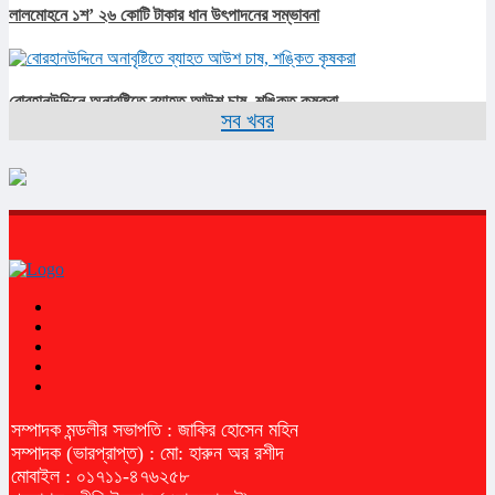
লালমোহনে ১শ’ ২৬ কোটি টাকার ধান উৎপাদনের সম্ভাবনা
বোরহানউদ্দিনে অনাবৃষ্টিতে ব্যাহত আউশ চাষ, শঙ্কিত কৃষকরা
সব খবর
সম্পাদক মন্ডলীর সভাপতি : জাকির হোসেন মহিন
সম্পাদক (ভারপ্রাপ্ত) : মো: হারুন অর রশীদ
মোবাইল : ০১৭১১-৪৭৬২৫৮