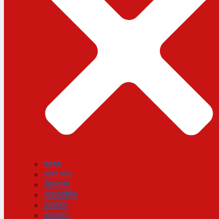
বিজ্ঞান ও প্রযুক্তি
আরও
বিনোদন
বিশেষ প্রতিবেদন
শেয়ার বাজার
বিচিত্র সংবাদ
সাক্ষাৎকার
সড়ক দুর্ঘটনা
অপরাধ
প্রচ্ছদ
ভোলা সদর
দৌলতখান
বোরহানউদ্দিন
তজুমদ্দিন
লালমোহন