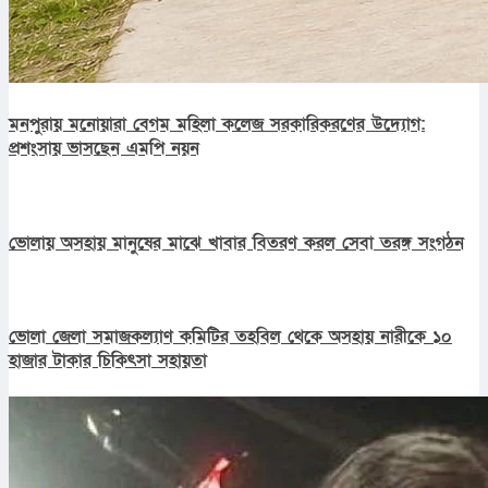
মনপুরায় মনোয়ারা বেগম মহিলা কলেজ সরকারিকরণের উদ্যোগ:
প্রশংসায় ভাসছেন এমপি নয়ন
ভোলায় অসহায় মানুষের মাঝে খাবার বিতরণ করল সেবা তরঙ্গ সংগঠন