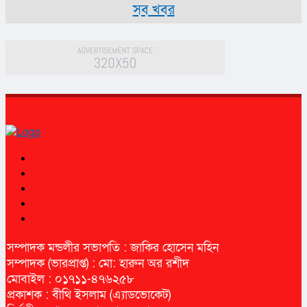
বিটিভির মহাপরিচালক হলেন কাজী
লালমোহনে ফেয়ার ডায়াগনস্টিক সেন্টারের উদ্বোধন
চরফ্যাশনে শিক্ষক পেটানো মামলায় প্রধান শিক্ষকসহ ৩ জন কারাগারে