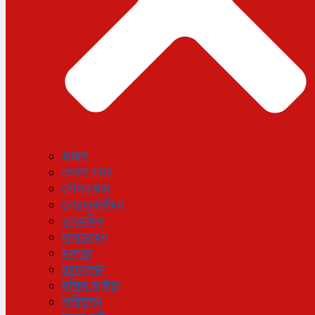
প্রচ্ছদ
ভোলা সদর
দৌলতখান
বোরহানউদ্দিন
তজুমদ্দিন
লালমোহন
মনপুরা
চরফ্যাশন
দক্ষিণ আইচা
শশীভূষণ