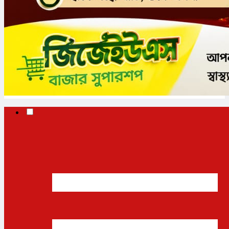
✕
✕
✕
প্রচ্ছদ
ভোলা
জাতীয়
আন্তর্জাতিক
অর্থনীতি
রাজনীতি
খেলাধুলা