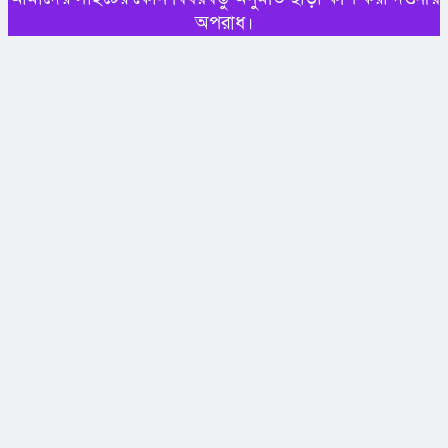
ভোলায় গ্রীষ্মকালীন পেঁয়াজ চাষ বিষয়ে কর্মশালা অনুষ্ঠিত
লালমোহনে বোরো ধানের বাম্পার ফলন !