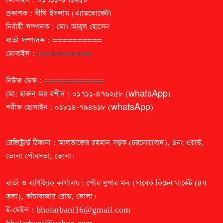
প্রকাশক : বীথি ইসলাম (এ্যাডভোকেট)
নির্বাহী সম্পাদক : মোঃ আবুল হোসেন
বার্তা সম্পাদক : ==========
মোবাইল : ===========
নিউজ ডেস্ক : ============
মো: হারুন অর রশীদ : ০১৭১১-৪৭৬২৫৮ (whatsApp)
শরীফ হোসাইন : ০১৮১৪-৭৯৪৬১৮ (whatsApp)
রেজিষ্ট্রার্ড ঠিকানা : আলতাজের রহমান সড়ক (চরনোয়াবাদ), ৪নং ওয়ার্ড,
ভোলা পৌরসভা, ভোলা।
বার্তা ও বাণিজ্যিক কার্যালয় : পৌর সুপার মল (সাবেক কিচেন মার্কেট (৪য়
তলা), কাঁচাবাজার রোড, ভোলা।
ই-মেইল :
bholarbani16@gmail.com
bholarbani@yahoo.com