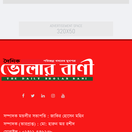
সম্পাদক মন্ডলীর সভাপতি : জাকির হোসেন মহিন
সম্পাদক (ভারপ্রাপ্ত) : মো: হারুন অর রশীদ
মোবাইল : ০১৭১১-৪৭৬২৫৮