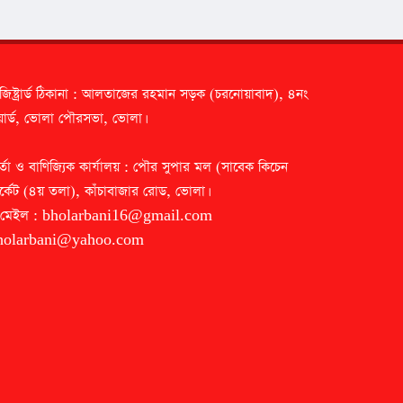
জিষ্ট্রার্ড ঠিকানা : আলতাজের রহমান সড়ক (চরনোয়াবাদ), ৪নং
ার্ড, ভোলা পৌরসভা, ভোলা।
র্তা ও বাণিজ্যিক কার্যালয় : পৌর সুপার মল (সাবেক কিচেন
র্কেট (৪য় তলা), কাঁচাবাজার রোড, ভোলা।
-মেইল :
bholarbani16@gmail.com
holarbani@yahoo.com