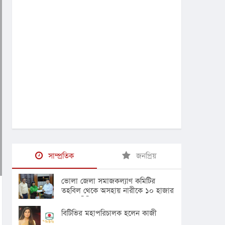
সাম্প্রতিক
জনপ্রিয়
ভোলা জেলা সমাজকল্যাণ কমিটির
তহবিল থেকে অসহায় নারীকে ১০ হাজার
টাকার চিকিৎসা সহায়তা
বিটিভির মহাপরিচালক হলেন কাজী