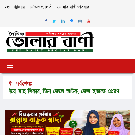
ফটো গ্যালারি
ভিডিও গ্যালারী
ভোলার বাণী পরিবার
সর্বশেষঃ
িয়ে মাছ শিকার, তিন জেলে আটক, জেল হাজতে প্রেরণ
যে ভবা