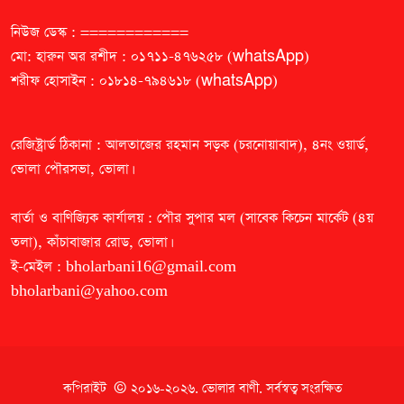
নিউজ ডেস্ক : ============
মো: হারুন অর রশীদ : ০১৭১১-৪৭৬২৫৮ (whatsApp)
শরীফ হোসাইন : ০১৮১৪-৭৯৪৬১৮ (whatsApp)
রেজিষ্ট্রার্ড ঠিকানা : আলতাজের রহমান সড়ক (চরনোয়াবাদ), ৪নং ওয়ার্ড,
ভোলা পৌরসভা, ভোলা।
বার্তা ও বাণিজ্যিক কার্যালয় : পৌর সুপার মল (সাবেক কিচেন মার্কেট (৪য়
তলা), কাঁচাবাজার রোড, ভোলা।
ই-মেইল :
bholarbani16@gmail.com
bholarbani@yahoo.com
কপিরাইট © ২০১৬-২০২৬.
ভোলার বাণী
. সর্বস্বত্ব সংরক্ষিত