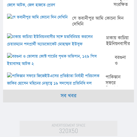
জেলা
ফোরাম
সংরক্ষিত
ছাত্রদলের
(ভিএসডিএফ)-
বনাঞ্চলের
বৃক্ষরোপণ
এর উদ্যোগে
খালে বিষ
কর্মসূচি
যে ভবানীপুর আমি কোনো দিন
বৃক্ষরোপণ
দিয়ে মাছ
দেখিনি
কর্মসূচি পালন
শিকার,
তিন
ঢাকায় কাচিয়া
জেলে
ইউনিয়নবাসীর
আটক,
সঙ্গে
জেল
মতবিনিময়
হাজতে
বরগুনা
করলেন
প্রেরণ
ও
চেয়ারম্যান
ভোলায়
পদপ্রার্থী
কোস্ট
পাকিস্তান
অ্যাডভোকেট
গার্ডের
সফরে
মোহাম্মদ
পৃথক
জিজেইউএসের
ইউসুফ
অভিযান,
প্রতিষ্ঠাতা
সব খবর
১২৯
নির্বাহী
পিস
পরিচালক
ইয়াবাসহ
জাকির হোসেন
আটক ২
মহিনের
নেতৃত্বে ১৯
সদস্যের
প্রতিনিধি দল