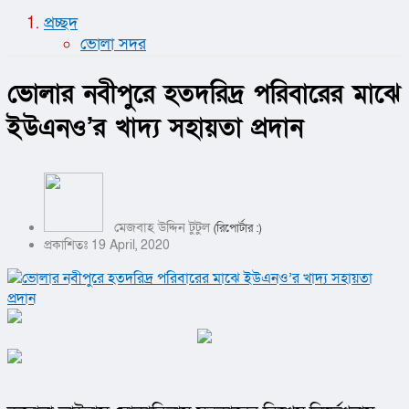
প্রচ্ছদ
ভোলা সদর
ভোলার নবীপুরে হতদরিদ্র পরিবারের মাঝে
ইউএনও’র খাদ্য সহায়তা প্রদান
মেজবাহ উদ্দিন টুটুল
(রিপোর্টার :)
প্রকাশিতঃ 19 April, 2020