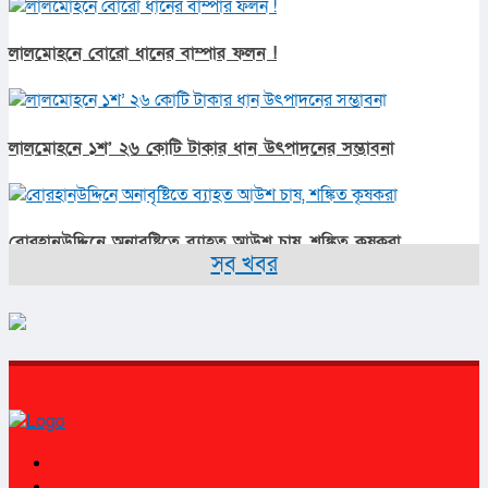
লালমোহনে বোরো ধানের বাম্পার ফলন !
লালমোহনে ১শ’ ২৬ কোটি টাকার ধান উৎপাদনের সম্ভাবনা
বোরহানউদ্দিনে অনাবৃষ্টিতে ব্যাহত আউশ চাষ, শঙ্কিত কৃষকরা
সব খবর