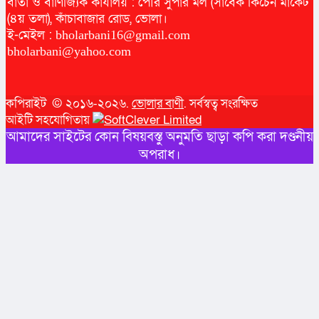
বার্তা ও বাণিজ্যিক কার্যালয় : পৌর সুপার মল (সাবেক কিচেন মার্কেট
(৪য় তলা), কাঁচাবাজার রোড, ভোলা।
ই-মেইল :
bholarbani16@gmail.com
bholarbani@yahoo.com
কপিরাইট © ২০১৬-২০২৬.
ভোলার বাণী
. সর্বস্বত্ব সংরক্ষিত
আইটি সহযোগিতায়
আমাদের সাইটের কোন বিষয়বস্তু অনুমতি ছাড়া কপি করা দণ্ডনীয়
অপরাধ।