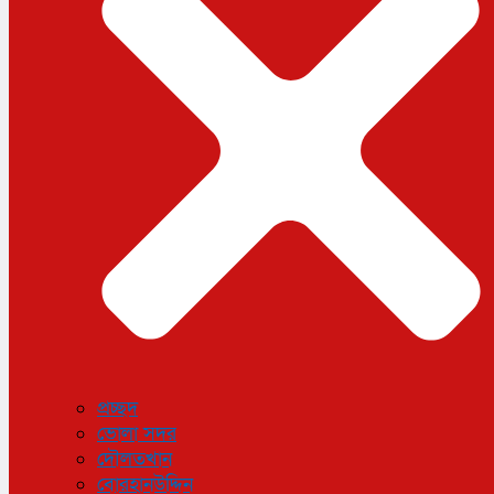
ধর্ম
লাইফস্টাইল
সোশ্যাল মিডিয়া
বিজ্ঞান ও প্রযুক্তি
আরও
বিনোদন
বিশেষ প্রতিবেদন
শেয়ার বাজার
বিচিত্র সংবাদ
সাক্ষাৎকার
সড়ক দুর্ঘটনা
অপরাধ
প্রচ্ছদ
ভোলা সদর
দৌলতখান
বোরহানউদ্দিন