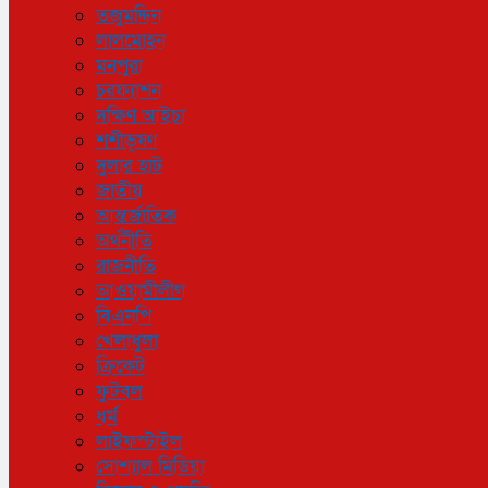
তজুমদ্দিন
লালমোহন
মনপুরা
চরফ্যাশন
দক্ষিণ আইচা
শশীভূষণ
দুলার হাট
জাতীয়
আন্তর্জাতিক
অর্থনীতি
রাজনীতি
আওয়ামীলীগ
বিএনপি
খেলাধুলা
ক্রিকেট
ফুটবল
ধর্ম
লাইফস্টাইল
সোশ্যাল মিডিয়া