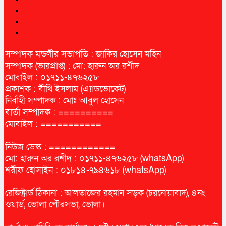
সম্পাদক মন্ডলীর সভাপতি : জাকির হোসেন মহিন
সম্পাদক (ভারপ্রাপ্ত) : মো: হারুন অর রশীদ
মোবাইল : ০১৭১১-৪৭৬২৫৮
প্রকাশক : বীথি ইসলাম (এ্যাডভোকেট)
নির্বাহী সম্পাদক : মোঃ আবুল হোসেন
বার্তা সম্পাদক : ==========
মোবাইল : ===========
নিউজ ডেস্ক : ============
মো: হারুন অর রশীদ : ০১৭১১-৪৭৬২৫৮ (whatsApp)
শরীফ হোসাইন : ০১৮১৪-৭৯৪৬১৮ (whatsApp)
রেজিষ্ট্রার্ড ঠিকানা : আলতাজের রহমান সড়ক (চরনোয়াবাদ), ৪নং
ওয়ার্ড, ভোলা পৌরসভা, ভোলা।