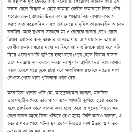
ব্যাবস্থাপক মূত হেমায়েত উদ্দিনের স্ত্রী ফিরোজা নাছরিন তার দুই 
সন্তান ছেলে রিয়াজ ও মেয়ে তামান্না জেবীন রুমানাকে নিয়ে পৌর 
শহরের (৬নং ওয়ার্ড) উত্তর কলেজ পাড়ায় নিজ বাসায় বসবাস 
করত। গত কয়েকদিন যাবত ওই মেয়ে মানুষিক ভারসম্যহীন আচরন 
করছিল। আজ বুধবার সাকালে মা ও বোনকে বাসায় রেখে ছেলে 
রিয়াজ বোনের জন্য ডাক্তার আনতে যায়। এ সময় বোন তামান্না 
জেবীন রুমানা ঘরের মধ্যে মা ফিরোজা নাছরিনকে রান্না ঘরে বটি 
দিয়ে এলোপাথারি কুপিয়ে হত্যা করে। পরে ছেলে রিয়াজ বাসায় 
এসে দরজায় নক করলে দরজা না খুললে স্থানীয়দের নিয়ে বাসার 
দরজা ভেঙ্গে ঘরে ঢুকে রান্না ঘরে ক্ষতবিক্ষত রক্তাক্ত মায়ের লাশ 
দেখতে পেয়ে থানা পুলিশকে খবর দেয়।
মঠবাড়িয়া থানার ওসি মো. মাসুদুজ্জামান জানান, মানষিক 
ভারসম্যহীন মেয়ে তার মাকে এলোপাথারী কুপিয়ে হত্যা করেছে 
বলে প্রাথমিক ভাবে ধারনা করা হচ্ছে। তবে এ খুনের পিছনে অন্য 
কোন কারন আছে কিনা খতিয়ে দেখা হচ্ছে। তিনি আরও জানান, এ 
হত্যার খবর পেয়ে ঘটনা স্থল থেকে নিহতর লাশ উদ্ধার ও ঘাতক 
মেয়েকে আটক করা হয়েছে