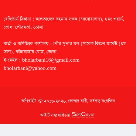
রেজিষ্ট্রার্ড ঠিকানা : আলতাজের রহমান সড়ক (চরনোয়াবাদ), ৪নং ওয়ার্ড,
ভোলা পৌরসভা, ভোলা।
বার্তা ও বাণিজ্যিক কার্যালয় : পৌর সুপার মল (সাবেক কিচেন মার্কেট (৪য়
তলা), কাঁচাবাজার রোড, ভোলা।
ই-মেইল :
bholarbani16@gmail.com
bholarbani@yahoo.com
কপিরাইট © ২০১৬-২০২৬.
ভোলার বাণী
. সর্বস্বত্ব সংরক্ষিত
আইটি সহযোগিতায়
আমাদের সাইটের কোন বিষয়বস্তু অনুমতি ছাড়া কপি করা দণ্ডনীয় অপরাধ।