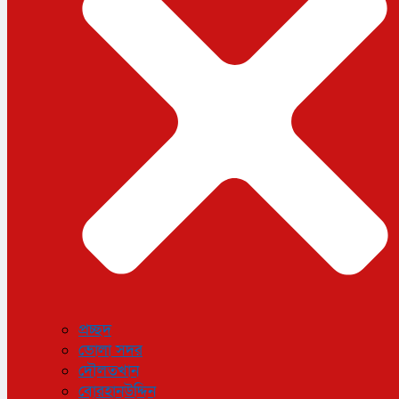
ধর্ম
লাইফস্টাইল
সোশ্যাল মিডিয়া
বিজ্ঞান ও প্রযুক্তি
আরও
বিনোদন
বিশেষ প্রতিবেদন
শেয়ার বাজার
বিচিত্র সংবাদ
সাক্ষাৎকার
সড়ক দুর্ঘটনা
অপরাধ
প্রচ্ছদ
ভোলা সদর
দৌলতখান
বোরহানউদ্দিন