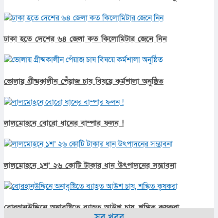
ঢাকা হতে দেশের ৬৪ জেলা কত কিলোমিটার জেনে নিন
ভোলায় গ্রীষ্মকালীন পেঁয়াজ চাষ বিষয়ে কর্মশালা অনুষ্ঠিত
লালমোহনে বোরো ধানের বাম্পার ফলন !
লালমোহনে ১শ’ ২৬ কোটি টাকার ধান উৎপাদনের সম্ভাবনা
বোরহানউদ্দিনে অনাবৃষ্টিতে ব্যাহত আউশ চাষ, শঙ্কিত কৃষকরা
সব খবর