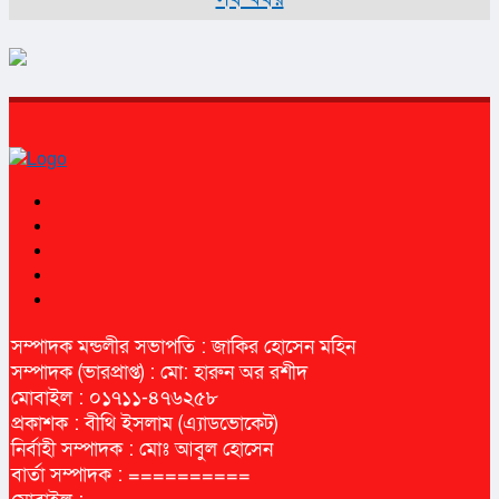
সম্পাদক মন্ডলীর সভাপতি : জাকির হোসেন মহিন
সম্পাদক (ভারপ্রাপ্ত) : মো: হারুন অর রশীদ
মোবাইল : ০১৭১১-৪৭৬২৫৮
প্রকাশক : বীথি ইসলাম (এ্যাডভোকেট)
নির্বাহী সম্পাদক : মোঃ আবুল হোসেন
বার্তা সম্পাদক : ==========