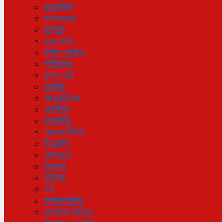
তজুমদ্দিন
লালমোহন
মনপুরা
চরফ্যাশন
দক্ষিণ আইচা
শশীভূষণ
দুলার হাট
জাতীয়
আন্তর্জাতিক
অর্থনীতি
রাজনীতি
আওয়ামীলীগ
বিএনপি
খেলাধুলা
ক্রিকেট
ফুটবল
ধর্ম
লাইফস্টাইল
সোশ্যাল মিডিয়া