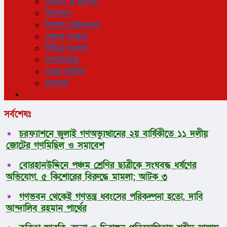
বিজ্ঞান ও প্রযুক্তি
বিনোদন
বিশেষ প্রতিবেদন
শেয়ার বাজার
বিচিত্র সংবাদ
সাক্ষাৎকার
সড়ক দুর্ঘটনা
অপরাধ
সর্বশেষঃ
চরফ্যাশনে জুলাই গণঅভ্যুত্থানের ২য় বার্ষিকীতে ১১ দলীয়
জোটের গণমিছিল ও সমাবেশ
বোরহানউদ্দিনে পঞ্চম শ্রেণির ছাত্রীকে সংঘবদ্ধ ধর্ষণের
অভিযোগ, ৫ কিশোরের বিরুদ্ধে মামলা; আটক ৩
গণভবন থেকেই গণতন্ত্র ধ্বংসের পরিকল্পনা হতো, দাবি
আন্দালিব রহমান পার্থের