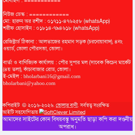
মোবাইল : ===========
নিউজ ডেস্ক : ============
মো: হারুন অর রশীদ : ০১৭১১-৪৭৬২৫৮ (whatsApp)
শরীফ হোসাইন : ০১৮১৪-৭৯৪৬১৮ (whatsApp)
রেজিষ্ট্রার্ড ঠিকানা : আলতাজের রহমান সড়ক (চরনোয়াবাদ), ৪নং
ওয়ার্ড, ভোলা পৌরসভা, ভোলা।
বার্তা ও বাণিজ্যিক কার্যালয় : পৌর সুপার মল (সাবেক কিচেন মার্কেট
(৪য় তলা), কাঁচাবাজার রোড, ভোলা।
ই-মেইল :
bholarbani16@gmail.com
bholarbani@yahoo.com
কপিরাইট © ২০১৬-২০২৬.
ভোলার বাণী
. সর্বস্বত্ব সংরক্ষিত
আইটি সহযোগিতায়
আমাদের সাইটের কোন বিষয়বস্তু অনুমতি ছাড়া কপি করা দণ্ডনীয়
অপরাধ।