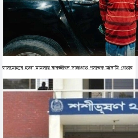
লালমোহনে হত্যা মামলায় যাবজ্জীবন সাজাপ্রাপ্ত পলাতক আসামি গ্রেপ্তার