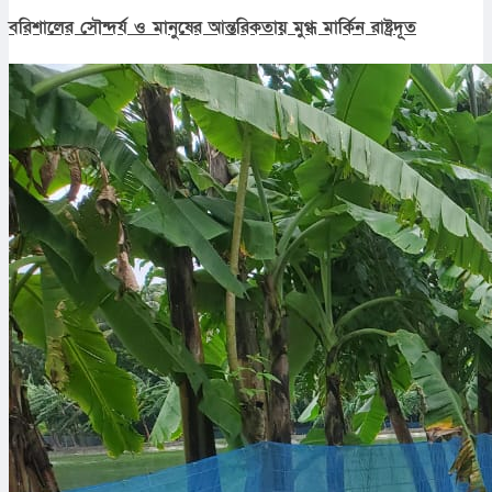
বরিশালের সৌন্দর্য ও মানুষের আন্তরিকতায় মুগ্ধ মার্কিন রাষ্ট্রদূত