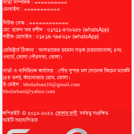
বার্তা সম্পাদক : ==========
মোবাইল : ===========
নিউজ ডেস্ক : ============
মো: হারুন অর রশীদ : ০১৭১১-৪৭৬২৫৮ (whatsApp)
শরীফ হোসাইন : ০১৮১৪-৭৯৪৬১৮ (whatsApp)
রেজিষ্ট্রার্ড ঠিকানা : আলতাজের রহমান সড়ক (চরনোয়াবাদ), ৪নং
ওয়ার্ড, ভোলা পৌরসভা, ভোলা।
বার্তা ও বাণিজ্যিক কার্যালয় : পৌর সুপার মল (সাবেক কিচেন মার্কেট
(৪য় তলা), কাঁচাবাজার রোড, ভোলা।
ই-মেইল :
bholarbani16@gmail.com
bholarbani@yahoo.com
কপিরাইট © ২০১৬-২০২৬.
ভোলার বাণী
. সর্বস্বত্ব সংরক্ষিত
আইটি সহযোগিতায়