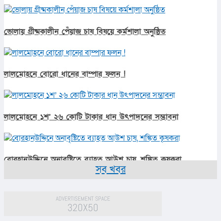
ভোলায় গ্রীষ্মকালীন পেঁয়াজ চাষ বিষয়ে কর্মশালা অনুষ্ঠিত
লালমোহনে বোরো ধানের বাম্পার ফলন !
লালমোহনে ১শ’ ২৬ কোটি টাকার ধান উৎপাদনের সম্ভাবনা
বোরহানউদ্দিনে অনাবৃষ্টিতে ব্যাহত আউশ চাষ, শঙ্কিত কৃষকরা
সব খবর