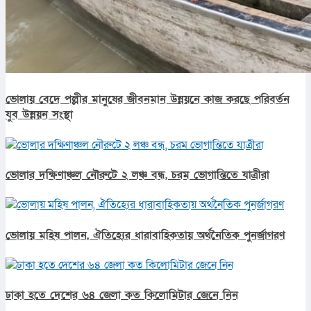
ভোলায় বেদে পল্লীর মানুষের জীবনমান উন্নয়নে কাজ করছে পরিবর্তন
যুব উন্নয়ন সংস্থা
ভোলার দক্ষিণাঞ্চল নৌরুটে ২ লঞ্চ বন্ধ, চরম ভোগান্তিতে যাত্রীরা
ভোলায় মহিষ পালন, ঐতিহ্যের ধারাবাহিকতায় অর্থনৈতিক পুনর্জাগরণ
ঢাকা হতে দেশের ৬৪ জেলা কত কিলোমিটার জেনে নিন