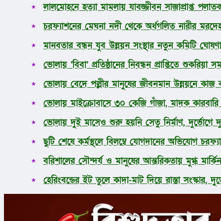
লালমোহনে হত্যা মামলায় যাবজ্জীবন সাজাপ্রাপ্ত পলাতক 
ধর্ম
লাইফস্টাইল
চরফ্যাশনের মেঘনা নদী থেকে অর্ধগলিত নারীর মরদেহ
সোশ্যাল মিডিয়া
বিজ্ঞান ও প্রযুক্তি
মানবতার বন্ধন যুব উন্নয়ন সংস্থার নতুন কমিটি ঘোষণ
আরও
ভোলায় ‘বিবা’ প্রতিষ্ঠানের নিবন্ধন প্রাপ্তিতে শুকরিয়
ভোলায় বেদে পল্লীর মানুষের জীবনমান উন্নয়নে কাজ কর
ভোলায় মাইক্রোবাসে ৩০ কেজি গাঁজা, মাদক কারবার
ভোলায় দুই মাসেও শুরু হয়নি সেতু নির্মাণ, দুর্ভোগে 
ছুটি শেষে কর্মস্থলে বিলম্বে যোগদানের অভিযোগ চরফ্যা
বরিশালের সৌন্দর্য ও মানুষের আন্তরিকতায় মুগ্ধ মার্কিন র
হেরিংবন্ডের ইট তুলে কাদা-মাট দিয়ে রাস্তা সংস্কার, দু