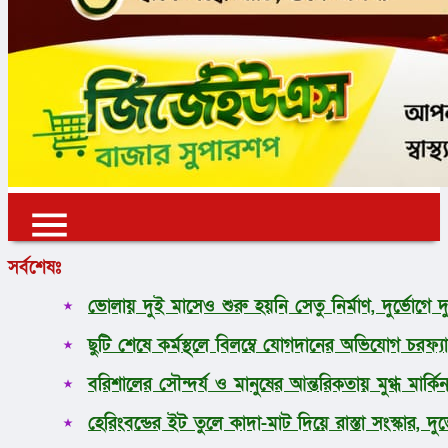
✕
✕
✕
সর্বশেষঃ
প্রচ্ছদ
ভোলায় দুই মাসেও শুরু হয়নি সেতু নির্মাণ, দুর্ভোগে 
ভোলা
ছুটি শেষে কর্মস্থলে বিলম্বে যোগদানের অভিযোগ চরফ্যা
জাতীয়
আন্তর্জাতিক
বরিশালের সৌন্দর্য ও মানুষের আন্তরিকতায় মুগ্ধ মার্কিন র
অর্থনীতি
রাজনীতি
হেরিংবন্ডের ইট তুলে কাদা-মাট দিয়ে রাস্তা সংস্কার, দু
খেলাধুলা