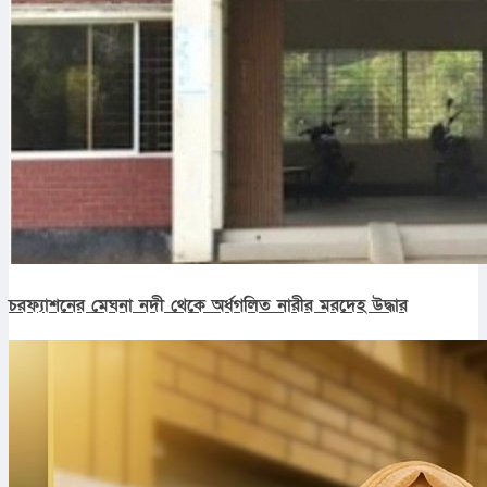
চরফ্যাশনের মেঘনা নদী থেকে অর্ধগলিত নারীর মরদেহ উদ্ধার