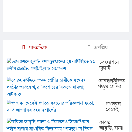
সাম্প্রতিক
জনপ্রিয়
চরফ্যাশনে
জুলাই
গণঅভ্যুত্থানের
২য় বার্ষিকীতে
বোরহানউদ্দিনে
১১ দলীয়
পঞ্চম শ্রেণির
জোটের
ছাত্রীকে
গণমিছিল ও
সংঘবদ্ধ
সমাবেশ
ধর্ষণের
গণভবন
অভিযোগ, ৫
থেকেই
কিশোরের
গণতন্ত্র
বিরুদ্ধে
ধ্বংসের
কবিতা
মামলা; আটক
পরিকল্পনা
আবৃত্তি, রচনা
৩
হতো,