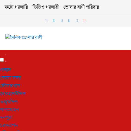
ফটো গ্যালারি
ভিডিও গ্যালারী
ভোলার বাণী পরিবার
প্রচ্ছদ
ভোলা সদর
দৌলতখান
বোরহানউদ্দিন
তজুমদ্দিন
লালমোহন
মনপুরা
চরফ্যাশন