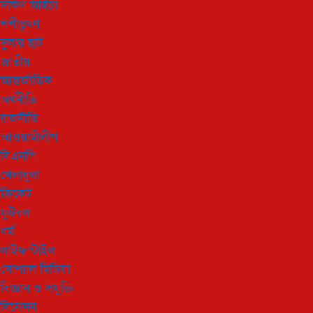
দক্ষিণ আইচা
শশীভূষণ
দুলার হাট
জাতীয়
আন্তর্জাতিক
অর্থনীতি
রাজনীতি
আওয়ামীলীগ
বিএনপি
খেলাধুলা
ক্রিকেট
ফুটবল
ধর্ম
লাইফস্টাইল
সোশ্যাল মিডিয়া
বিজ্ঞান ও প্রযুক্তি
বিনোদন