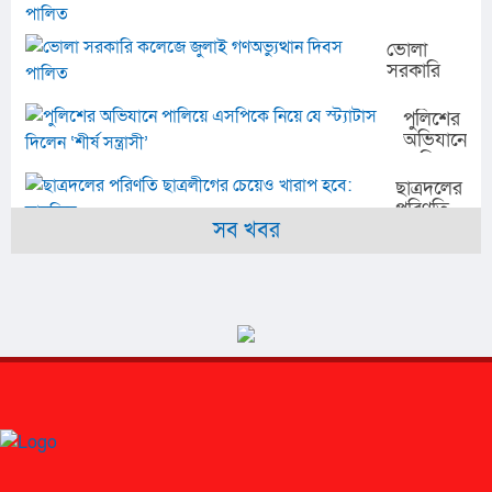
ও চিত্রাঙ্কন
দাবি
প্রতিযোগিতায়
আন্দালিব
শহীদ সালাম
ভোলা
রহমান
মাধ্যমিক
সরকারি
পার্থের
বিদ্যালয়ে
কলেজে
গণঅভ্যুত্থান
জুলাই
পুলিশের
দিবস পালিত
গণঅভ্যুত্থান
অভিযানে
দিবস
পালিয়ে
পালিত
এসপিকে
ছাত্রদলের
নিয়ে যে
পরিণতি
স্ট্যাটাস
সব খবর
ছাত্রলীগের
দিলেন
চেয়েও
‘শীর্ষ
খারাপ
সন্ত্রাসী’
হবে:
সারজিস