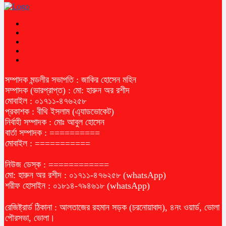
সম্পাদক মন্ডলীর সভাপতি : জাকির হোসেন মহিন
সম্পাদক (ভারপ্রাপ্ত) : মো: হারুন অর রশীদ
মোবাইল : ০১৭১১-৪৭৬২৫৮
প্রকাশক : বীথি ইসলাম (এ্যাডভোকেট)
নির্বাহী সম্পাদক : মোঃ আবুল হোসেন
বার্তা সম্পাদক : ==========
মোবাইল : ===========
নিউজ ডেস্ক : ============
মো: হারুন অর রশীদ : ০১৭১১-৪৭৬২৫৮ (whatsApp)
শরীফ হোসাইন : ০১৮১৪-৭৯৪৬১৮ (whatsApp)
রেজিষ্ট্রার্ড ঠিকানা : আলতাজের রহমান সড়ক (চরনোয়াবাদ), ৪নং ওয়ার্ড, ভোলা
পৌরসভা, ভোলা।