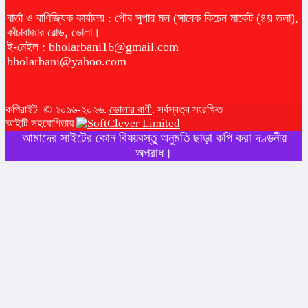
বার্তা ও বাণিজ্যিক কার্যালয় : পৌর সুপার মল (সাবেক কিচেন মার্কেট (৪য় তলা),
কাঁচাবাজার রোড, ভোলা।
ই-মেইল :
bholarbani16@gmail.com
bholarbani@yahoo.com
কপিরাইট © ২০১৬-২০২৬.
ভোলার বাণী
. সর্বস্বত্ব সংরক্ষিত
আইটি সহযোগিতায়
আমাদের সাইটের কোন বিষয়বস্তু অনুমতি ছাড়া কপি করা দণ্ডনীয়
অপরাধ।