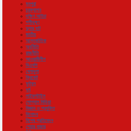
মনপুরা
চরফ্যাশন
দক্ষিণ আইচা
শশীভূষণ
দুলার হাট
জাতীয়
আন্তর্জাতিক
অর্থনীতি
রাজনীতি
আওয়ামীলীগ
বিএনপি
খেলাধুলা
ক্রিকেট
ফুটবল
ধর্ম
লাইফস্টাইল
সোশ্যাল মিডিয়া
বিজ্ঞান ও প্রযুক্তি
বিনোদন
বিশেষ প্রতিবেদন
শেয়ার বাজার