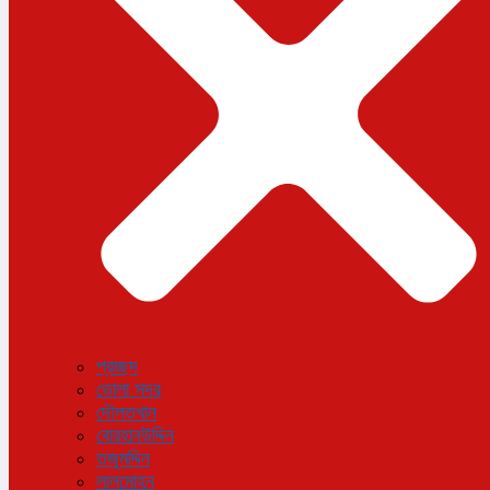
বিজ্ঞান ও প্রযুক্তি
আরও
বিনোদন
বিশেষ প্রতিবেদন
শেয়ার বাজার
বিচিত্র সংবাদ
সাক্ষাৎকার
সড়ক দুর্ঘটনা
অপরাধ
প্রচ্ছদ
ভোলা সদর
দৌলতখান
বোরহানউদ্দিন
তজুমদ্দিন
লালমোহন