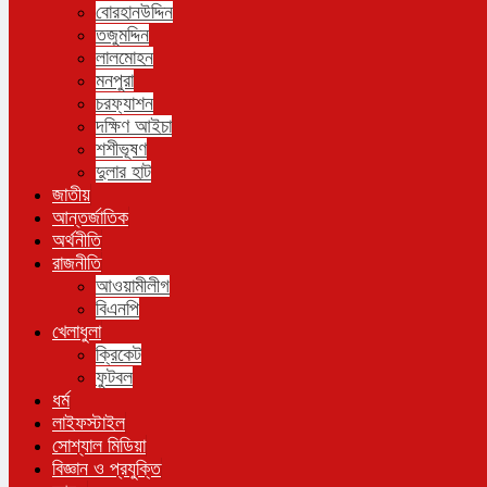
বোরহানউদ্দিন
তজুমদ্দিন
লালমোহন
মনপুরা
চরফ্যাশন
দক্ষিণ আইচা
শশীভূষণ
দুলার হাট
জাতীয়
আন্তর্জাতিক
অর্থনীতি
রাজনীতি
আওয়ামীলীগ
বিএনপি
খেলাধুলা
ক্রিকেট
ফুটবল
ধর্ম
লাইফস্টাইল
সোশ্যাল মিডিয়া
বিজ্ঞান ও প্রযুক্তি