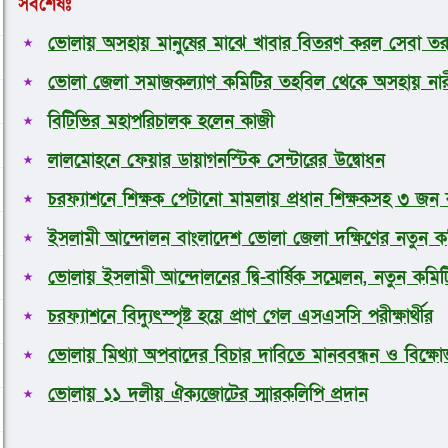
সর্বশেষঃ
ভোলা সদর
দৌলতখান
ভোলায় অসহায় মানুষের মাঝে খাবার বিতরণ করল সেবা তর
বোরহানউদ্দিন
তজুমদ্দিন
ভোলা জেলা সমাজকল্যাণ কমিটির তহবিল থেকে অসহায় নারী
লালমোহন
মনপুরা
বিটিভির মহাপরিচালক হলেন কাজী
চরফ্যাশন
লালমোহনে ফেয়ার ডায়াগনস্টিক সেন্টারের উদ্বোধন
দক্ষিণ আইচা
শশীভূষণ
চরফ্যাশনে শিক্ষক পেটানো মামলায় প্রধান শিক্ষকসহ ৩ জন 
দুলার হাট
জাতীয়
ইসলামী আন্দোলন বাংলাদেশ ভোলা জেলা দক্ষিণের নতুন ক
আন্তর্জাতিক
ভোলায় ইসলামী আন্দোলনের দ্বি-বার্ষিক সম্মেলন, নতুন কমি
অর্থনীতি
রাজনীতি
চরফ্যাশনে বিদ্যুৎস্পৃষ্ট হয়ে প্রাণ গেল এসএসসি পরীক্ষার্থীর
আওয়ামীলীগ
বিএনপি
ভোলায় মিথ্যা অপবাদের বিচার দাবিতে মানববন্ধন ও বিক্ষো
খেলাধুলা
ভোলায় ১১ দলীয় ঐক্যজোটের স্মারকলিপি প্রদান
ক্রিকেট
ফুটবল
ধর্ম