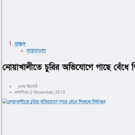
লাইফস্টাইল
সোশ্যাল মিডিয়া
বিজ্ঞান ও প্রযুক্তি
আরও
বিনোদন
বিশেষ প্রতিবেদন
প্রচ্ছদ
শেয়ার বাজার
সারাবাংলা
বিচিত্র সংবাদ
সাক্ষাৎকার
নোয়াখালীতে চুরির অভিযোগে গাছে বেঁধে শি
সড়ক দুর্ঘটনা
অপরাধ
ডেস্ক রিপোর্ট :
প্রকাশিতঃ 2 November, 2019