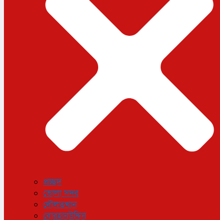
ধর্ম
লাইফস্টাইল
সোশ্যাল মিডিয়া
বিজ্ঞান ও প্রযুক্তি
আরও
বিনোদন
বিশেষ প্রতিবেদন
শেয়ার বাজার
বিচিত্র সংবাদ
সাক্ষাৎকার
সড়ক দুর্ঘটনা
অপরাধ
প্রচ্ছদ
ভোলা সদর
দৌলতখান
বোরহানউদ্দিন