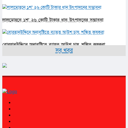
লালমোহনে ১শ’ ২৬ কোটি টাকার ধান উৎপাদনের সম্ভাবনা
বোরহানউদ্দিনে অনাবৃষ্টিতে ব্যাহত আউশ চাষ, শঙ্কিত কৃষকরা
সব খবর