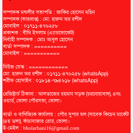
সম্পাদক মন্ডলীর সভাপতি : জাকির হোসেন মহিন
সম্পাদক (ভারপ্রাপ্ত) : মো: হারুন অর রশীদ
মোবাইল : ০১৭১১-৪৭৬২৫৮
প্রকাশক : বীথি ইসলাম (এ্যাডভোকেট)
নির্বাহী সম্পাদক : মোঃ আবুল হোসেন
বার্তা সম্পাদক : ==========
মোবাইল : ===========
নিউজ ডেস্ক : ============
মো: হারুন অর রশীদ : ০১৭১১-৪৭৬২৫৮ (whatsApp)
শরীফ হোসাইন : ০১৮১৪-৭৯৪৬১৮ (whatsApp)
রেজিষ্ট্রার্ড ঠিকানা : আলতাজের রহমান সড়ক (চরনোয়াবাদ), ৪নং
ওয়ার্ড, ভোলা পৌরসভা, ভোলা।
বার্তা ও বাণিজ্যিক কার্যালয় : পৌর সুপার মল (সাবেক কিচেন মার্কেট
(৪য় তলা), কাঁচাবাজার রোড, ভোলা।
ই-মেইল :
bholarbani16@gmail.com