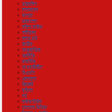
তজুমদ্দিন
লালমোহন
মনপুরা
চরফ্যাশন
দক্ষিণ আইচা
শশীভূষণ
দুলার হাট
জাতীয়
আন্তর্জাতিক
অর্থনীতি
রাজনীতি
আওয়ামীলীগ
বিএনপি
খেলাধুলা
ক্রিকেট
ফুটবল
ধর্ম
লাইফস্টাইল
সোশ্যাল মিডিয়া