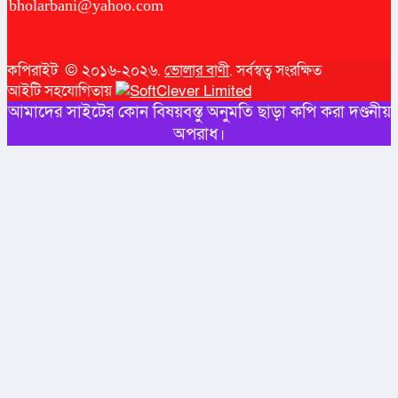
bholarbani@yahoo.com
কপিরাইট © ২০১৬-২০২৬.
ভোলার বাণী
. সর্বস্বত্ব সংরক্ষিত
আইটি সহযোগিতায়
আমাদের সাইটের কোন বিষয়বস্তু অনুমতি ছাড়া কপি করা দণ্ডনীয়
অপরাধ।