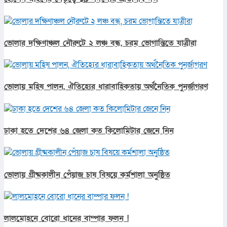
ভোলার দক্ষিণাঞ্চল নৌরুটে ২ লঞ্চ বন্ধ, চরম ভোগান্তিতে যাত্রীরা
ভোলায় মহিষ পালন, ঐতিহ্যের ধারাবাহিকতায় অর্থনৈতিক পুনর্জাগরণ
ঢাকা হতে দেশের ৬৪ জেলা কত কিলোমিটার জেনে নিন
ভোলায় গ্রীষ্মকালীন পেঁয়াজ চাষ বিষয়ে কর্মশালা অনুষ্ঠিত
লালমোহনে বোরো ধানের বাম্পার ফলন !