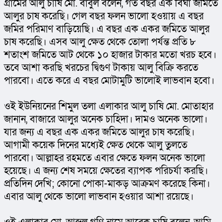
গ্রামের আলু চাষি মো. বাবুল বলেন, গত বছর এক বিঘা জমিতে 
আলুর চাষ করেছি। গেল বছর ফলন ভালো হওয়ায় এ বছর 
জমির পরিমাণ বাড়িয়েছি। এ বছর এক একর জমিতে আলুর 
চাষ করেছি। এসব আলু ক্ষেত থেকে তোলা পর্যন্ত প্রতি ৮ 
শতাংশ জমিতে আট থেকে ১০ হাজার টাকার মতো খরচ হবে। 
তবে আশা করছি খরচের দ্বিগুণ টাকায় আলু বিক্রি করতে 
পারবো। এতে করে এ বছর মোটামুটি ভালোই লাভবান হবো।
ওই ইউনিয়নের শিমুল তলা এলাকার আলু চাষি মো. মোতাহার 
জানান, বাজারে আলুর অনেক চাহিদা। দামও অনেক ভালো। 
যার জন্য এ বছর এক একর জমিতে আলুর চাষ করেছি। 
আগামী কয়েক দিনের মধ্যেই ক্ষেত থেকে আলু তুলতে 
পারবো। আল্লাহর রহমতে এবার ক্ষেতে ফলন অনেক ভালো 
হয়েছে। এ জন্য শেষ সময়ে ক্ষেতের ব্যাপক পরিচর্যা করছি। 
প্রতিদিন দেখি; কোনো পোকা-মাকড় আক্রমণ করেছে কিনা। 
এবার আলু থেকে ভালো লাভবান হওয়ার আশা রয়েছে।