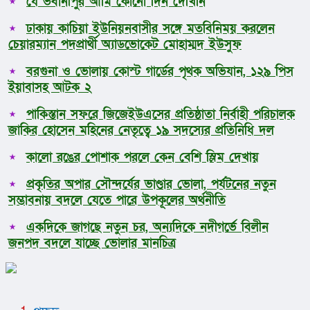
যে ভবানীপুর আমি কোনো দিন দেখিনি
ঢাকায় কাচিয়া ইউনিয়নবাসীর সঙ্গে মতবিনিময় করলেন
চেয়ারম্যান পদপ্রার্থী অ্যাডভোকেট মোহাম্মদ ইউসুফ
বরগুনা ও ভোলায় কোস্ট গার্ডের পৃথক অভিযান, ১২৯ পিস
ইয়াবাসহ আটক ২
পাকিস্তান সফরে জিজেইউএসের প্রতিষ্ঠাতা নির্বাহী পরিচালক
জাকির হোসেন মহিনের নেতৃত্বে ১৯ সদস্যের প্রতিনিধি দল
কালো রঙের পোশাক পরলে কেন বেশি স্লিম দেখায়
প্রকৃতির অপার সৌন্দর্যের ভাণ্ডার ভোলা, পর্যটনের নতুন
সম্ভাবনায় বদলে যেতে পারে উপকূলের অর্থনীতি
একদিকে জাগছে নতুন চর, অন্যদিকে নদীগর্ভে বিলীন
জনপদ বদলে যাচ্ছে ভোলার মানচিত্র