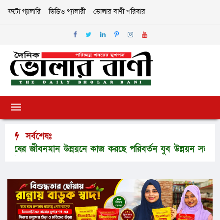
ফটো গ্যালারি
ভিডিও গ্যালারী
ভোলার বাণী পরিবার
সর্বশেষঃ
র জীবনমান উন্নয়নে কাজ করছে পরিবর্তন যুব উন্নয়ন সংস্থা
ভো