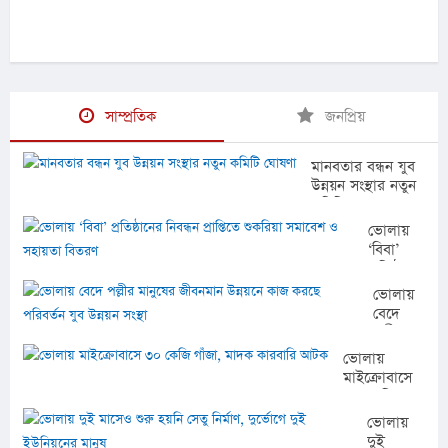
সাম্প্রতিক
জনপ্রিয়
মানবতার বন্ধন যুব
উন্নয়ন সংস্থার নতুন
কমিটি ঘোষণা
ভোলায়
‘বিবা’
প্রতিষ্ঠানের
নিবন্ধন
ভোলায়
প্রাপ্তিতে
বেদে
শুকরিয়া
পল্লীর
সমাবেশ
মানুষের
ভোলায়
ও
জীবনমান
মাইক্রোবাসে
সহায়তা
উন্নয়নে
৩০ কেজি
বিতরণ
কাজ
গাঁজা, মাদক
ভোলায়
করছে
কারবারি আটক
দুই
পরিবর্তন