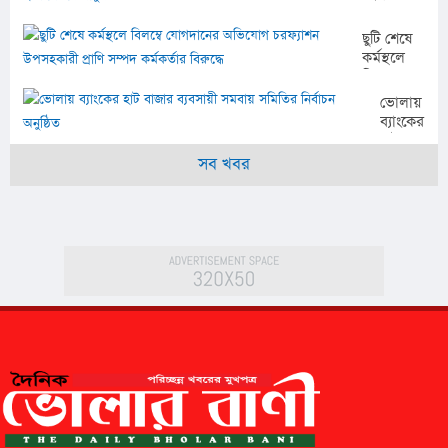
মাসেও
যুব
শুরু হয়নি
উন্নয়ন
ছুটি শেষে
সেতু
সংস্থা
কর্মস্থলে
নির্মাণ,
বিলম্বে
দুর্ভোগে
যোগদানের
ভোলায়
দুই
অভিযোগ
ব্যাংকের
ইউনিয়নের
চরফ্যাশন
হাট
মানুষ
উপসহকারী
বাজার
সব খবর
প্রাণি সম্পদ
ব্যবসায়ী
কর্মকর্তার
সমবায়
বিরুদ্ধে
সমিতির
নির্বাচন
অনুষ্ঠিত